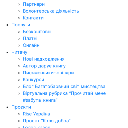
Партнери
Волонтерська діяльність
Контакти
Послуги
Безкоштовні
Платні
Онлайн
Читачу
Нові надходження
Автор дарує книгу
Письменники-ювіляри
Конкурси
Блоґ Багатобарвний світ мистецтва
Віртуальна рубрика “Прочитай мене
#забута_книга”
Проєкти
Rise Україна
Проєкт “Коло добра”
Голос казок