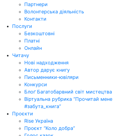
Партнери
Волонтерська діяльність
Контакти
Послуги
Безкоштовні
Платні
Онлайн
Читачу
Нові надходження
Автор дарує книгу
Письменники-ювіляри
Конкурси
Блоґ Багатобарвний світ мистецтва
Віртуальна рубрика “Прочитай мене
#забута_книга”
Проєкти
Rise Україна
Проєкт “Коло добра”
Голос казок