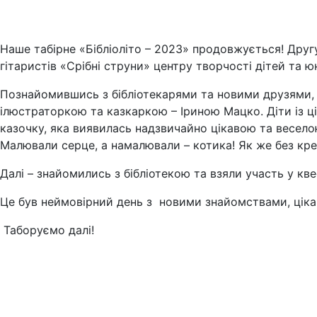
Наше табірне «Бібліоліто – 2023» продовжується! Друг
гітаристів «Срібні струни» центру творчості дітей та ю
Познайомившись з бібліотекарями та новими друзями,
ілюстраторкою та казкаркою – Іриною Мацко. Діти із ці
казочку, яка виявилась надзвичайно цікавою та весел
Малювали серце, а намалювали – котика! Як же без кре
Далі – знайомились з бібліотекою та взяли участь у к
Це був неймовірний день з новими знайомствами, ціка
Таборуємо далі!