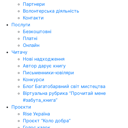
Партнери
Волонтерська діяльність
Контакти
Послуги
Безкоштовні
Платні
Онлайн
Читачу
Нові надходження
Автор дарує книгу
Письменники-ювіляри
Конкурси
Блоґ Багатобарвний світ мистецтва
Віртуальна рубрика “Прочитай мене
#забута_книга”
Проєкти
Rise Україна
Проєкт “Коло добра”
Голос казок