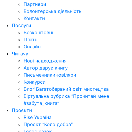
Партнери
Волонтерська діяльність
Контакти
Послуги
Безкоштовні
Платні
Онлайн
Читачу
Нові надходження
Автор дарує книгу
Письменники-ювіляри
Конкурси
Блоґ Багатобарвний світ мистецтва
Віртуальна рубрика “Прочитай мене
#забута_книга”
Проєкти
Rise Україна
Проєкт “Коло добра”
Голос казок