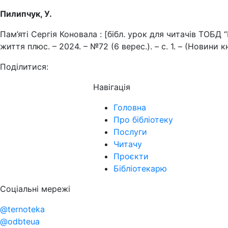
Пилипчук, У.
Пам’яті Сергія Коновала : [бібл. урок для читачів ТОБД “
життя плюс. – 2024. – №72 (6 верес.). – с. 1. – (Новини к
Поділитися:
Навігація
Головна
Про бібліотеку
Послуги
Читачу
Проєкти
Бібліотекарю
Соціальні мережі
@ternoteka
@odbteua