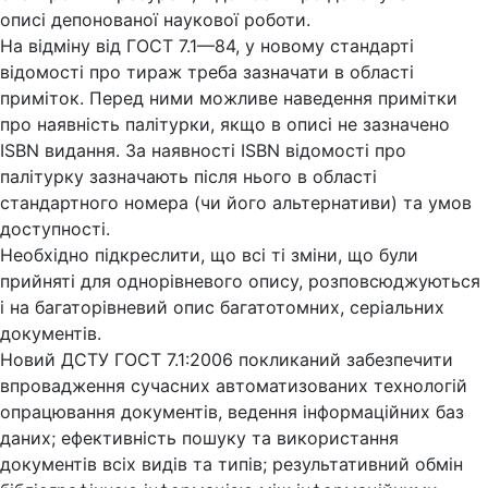
описі депонованої наукової роботи.
На відміну від ГОСТ 7.1—84, у новому стандарті
відомості про тираж треба зазначати в області
приміток. Перед ними можливе наведення примітки
про наявність палітурки, якщо в описі не зазначено
ISBN видання. За наявності ISBN відомості про
палітурку зазначають після нього в області
стандартного номера (чи його альтернативи) та умов
доступності.
Необхідно підкреслити, що всі ті зміни, що були
прийняті для однорівневого опису, розповсюджуються
і на багаторівневий опис багатотомних, серіальних
документів.
Новий ДСТУ ГОСТ 7.1:2006 покликаний забезпечити
впровадження сучасних автоматизованих технологій
опрацювання документів, ведення інформаційних баз
даних; ефективність пошуку та використання
документів всіх видів та типів; результативний обмін