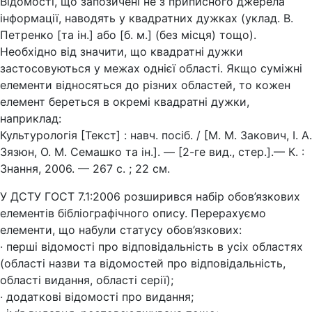
Відомості, що запозичені не з приписного джерела
інформації, наводять у квадратних дужках (уклад. В.
Петренко [та ін.] або [б. м.] (без місця) тощо).
Необхідно від значити, що квадратні дужки
застосовуються у межах однієї області. Якщо суміжні
елементи відносяться до різних областей, то кожен
елемент береться в окремі квадратні дужки,
наприклад:
Культурологія [Текст] : навч. посіб. / [М. М. Закович, І. А.
Зязюн, О. М. Семашко та ін.]. — [2-ге вид., стер.].— К. :
Знання, 2006. — 267 с. ; 22 см.
У ДСТУ ГОСТ 7.1:2006 розширився набір обов’язкових
елементів бібліографічного опису. Перерахуємо
елементи, що набули статусу обов’язкових:
· перші відомості про відповідальність в усіх областях
(області назви та відомостей про відповідальність,
області видання, області серії);
· додаткові відомості про видання;