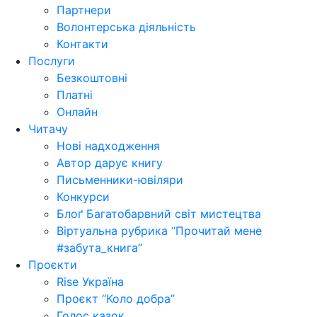
Партнери
Волонтерська діяльність
Контакти
Послуги
Безкоштовні
Платні
Онлайн
Читачу
Нові надходження
Автор дарує книгу
Письменники-ювіляри
Конкурси
Блоґ Багатобарвний світ мистецтва
Віртуальна рубрика “Прочитай мене
#забута_книга”
Проєкти
Rise Україна
Проєкт “Коло добра”
Голос казок