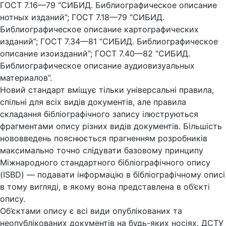
ГОСТ 7.16—79 “СИБИД. Библиографическое описание
нотных изданий”; ГОСТ 7.18—79 “СИБИД.
Библиографическое описание картографических
изданий”; ГОСТ 7.34—81 “СИБИД. Библиографическое
описание изоизданий”; ГОСТ 7.40—82 “СИБИД.
Библиографическое описание аудиовизуальных
материалов”.
Новий стандарт вміщує тільки універсальні правила,
спільні для всіх видів документів, але правила
складання бібліографічного запису ілюструються
фрагментами опису різних видів документів. Більшість
нововведень пояснюється прагненням розробників
максимально точно слідувати базовому принципу
Міжнародного стандартного бібліографічного опису
(ISBD) — подавати інформацію в бібліографічному описі
в тому вигляді, в якому вона представлена в об’єкті
опису.
Об’єктами опису є всі види опублікованих та
неопублікованих документів на будь-яких носіях. ДСТУ