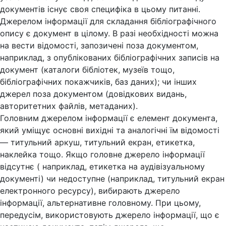
документів існує своя специфіка в цьому питанні.
Джерелом інформації для складання бібліографічного
опису є документ в цілому. В разі необхідності можна
на вести відомості, запозичені поза документом,
наприклад, з опублікованих бібліографічних записів на
документ (каталоги бібліотек, музеїв тощо,
бібліографічних покажчиків, баз даних); чи інших
джерел поза документом (довідкових видань,
авторитетних файлів, метаданих).
Головним джерелом інформації є елемент документа,
який уміщує основні вихідні та аналогічні їм відомості
— титульний аркуш, титульний екран, етикетка,
наклейка тощо. Якщо головне джерело інформації
відсутнє ( наприклад, етикетка на аудівізуальному
документі) чи недоступне (наприклад, титульний екран
електронного ресурсу), вибирають джерело
інформації, альтернативне головному. При цьому,
передусім, використовують джерело інформації, що є