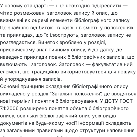
У новому стандарті — і це необхідно підкреслити —
чітко розмежовані заголовок запису й опис, що
визначені як окремі елементи бібліографіного запису.
Це знайшло від биток і в назві, і в змісті: у положеннях
та прикладах, що їх ілюструють, заголовок запису не
розглядається. Виняток зроблено у розділі,
присвяченому аналітичному опису, й до датку, де
наведено приклади повних бібліографічних записів, що
включають і заголовок. Заголовок — факультатив ний
елемент, що традиційно використовується для пошуку
й упорядкування записів.
Основні принципи складання бібліографічного опису
викладено у розділі “Загальні положення”, де вводяться
нові терміни і поняття бібліографування. У ДСТУ ГОСТ
7.1:2006 розширено поняття об’єкта бібліографічного
опису, оскільки бібліографічний опис усіх видів
документів на будь-якому носії інформації складають
за загальними правилами щодо структури наповнення