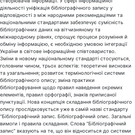
створювачів інформації. У сфері інформаційної
діяльності уніфікація бібліографічного запису у
відповідності з між народними рекомендаціями та
національними стандартами забезпечує сумісність
бібліографічних даних на вітчизняному та
міжнародному рівнях, спрощує процеси розуміння й
обміну інформацією, є необхідною умовою інтеграції
України в світове інформаційне співтовариство.
Зміни в новому національному стандарті стосуються,
головним чином, трьох аспектів: теоретичні висновки
та узагальнення; розвиток термінологічної системи
бібліографічного опису; зміна практики
бібліографування щодо правил наведення окремих
елементів, правил орфографії, знаків приписаної
пунктуації. Нова концепція складання бібліографічного
опису прослідковується уже в самій назві стандарту
“Бібліографічний запис. Бібліографічний опис. Загальні
вимоги і правила складання. Слова “Бібліографічний
запис” вказують на те, що він відноситься до системи