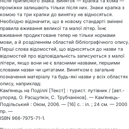
після приписного знака. Виняток — крапка та кома —
проміжки залишають тільки після них. Знаки крапка з
комою та три крапки до винятку не відносяться.
Необхідно відзначити, що в новому стандарті змінені
правила вживання великої та малої літер. Їхнє
вживання продиктоване тепер не тільки нормами
мови, а й розділенням областей бібліографічного опису.
Перші слова відомостей, що відносяться до назви та
відомостей про відповідальність записуються з малої
літери, якщо вони не є власними назвами, першими
словами назви чи цитатами. Винятком є загальне
позначення матеріалу та будь-які назви у всіх областях
опису, наприклад:
Кам’янець на Поділлі [Текст] : турист. путівник / [авт.-
упоряд. О. Расщупкін, С. Трубчанінов]. — Кам’янець-
Подільський : Оіюм, 2006. — [16] с. : іл. ; 24 см. — 2000
пр. —
ISBN 966-7975-71-1.