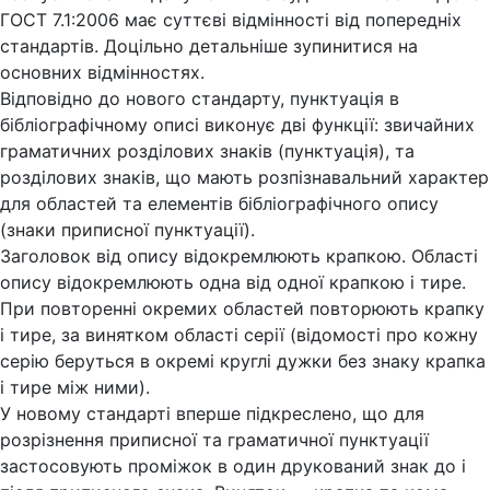
ГОСТ 7.1:2006 має суттєві відмінності від попередніх
стандартів. Доцільно детальніше зупинитися на
основних відмінностях.
Відповідно до нового стандарту, пунктуація в
бібліографічному описі виконує дві функції: звичайних
граматичних розділових знаків (пунктуація), та
розділових знаків, що мають розпізнавальний характер
для областей та елементів бібліографічного опису
(знаки приписної пунктуації).
Заголовок від опису відокремлюють крапкою. Області
опису відокремлюють одна від одної крапкою і тире.
При повторенні окремих областей повторюють крапку
і тире, за винятком області серії (відомості про кожну
серію беруться в окремі круглі дужки без знаку крапка
і тире між ними).
У новому стандарті вперше підкреслено, що для
розрізнення приписної та граматичної пунктуації
застосовують проміжок в один друкований знак до і