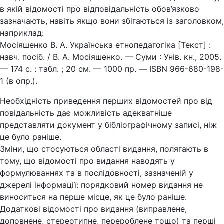
в якій відомості про відповідальність обов’язково
зазначають, навіть якщо вони збігаються із заголовком,
наприклад:
Мосіяшенко В. А. Українська етнопедагогіка [Текст] :
навч. посіб. / В. А. Мосіяшенко. — Суми : Унів. кн., 2005.
— 174 с. : табл. ; 20 см. — 1000 пр. — ISBN 966-680-198-
1 (в опр.).
Необхідність приведення перших відомостей про від
повідальність дає можливість адекватніше
представляти документ у бібліографічному записі, ніж
це було раніше.
Зміни, що стосуються області видання, полягають в
тому, що відомості про видання наводять у
формулюваннях та в послідовності, зазначеній у
джерелі інформації: порядковий номер видання не
виноситься на перше місце, як це було раніше.
Додаткові відомості про видання (виправлене,
доповнене, стереотипне, перероблене тощо) та перші