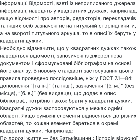
інформації. Відомості, взяті із неприписаного джерела
інформації, наводять у квадратних дужках, наприклад,
якщо відомості про авторів, редакторів, перекладачів
та інших осіб зазначені не на титульній сторінці книги,
а на звороті титульного аркуша, то в описі їх беруть у
квадратні дужки.
Необхідно відзначити, що у квадратних дужках також
наводяться відомості, запозичені із джерел поза
документом і сформульовані бібліографом на основі
його аналізу. В новому стандарті застосування цього
правила проведено послідовніше, ніж у ГОСТ 7.1—84:
доповнення “[та ін.]” (та інші), зазначення “[б. м.]” (без
місця), “[б. в.]” (без видавця), що додає в опис
бібліограф, потрібно також брати у квадратні дужки.
Квадратні дужки застосовуються у межах однієї
області. Якщо суміжні елементи відносяться до різних
областей, то кожен елемент береться в окремі
квадратні дужки. Наприклад:
По дорозі життя — без Батьківщини : [історія віруючої