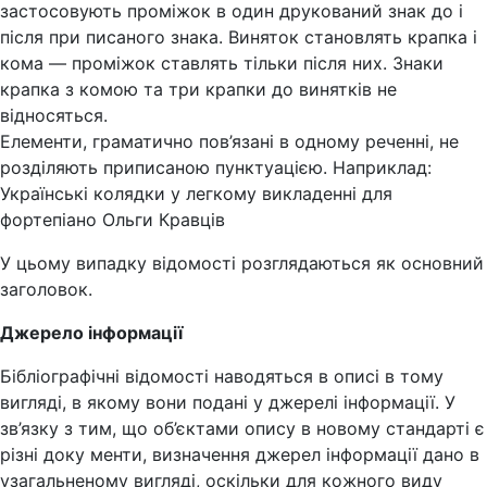
застосовують проміжок в один друкований знак до і
після при писаного знака. Виняток становлять крапка і
кома — проміжок ставлять тільки після них. Знаки
крапка з комою та три крапки до винятків не
відносяться.
Елементи, граматично пов’язані в одному реченні, не
розділяють приписаною пунктуацією. Наприклад:
Українські колядки у легкому викладенні для
фортепіано Ольги Кравців
У цьому випадку відомості розглядаються як основний
заголовок.
Джерело інформації
Бібліографічні відомості наводяться в описі в тому
вигляді, в якому вони подані у джерелі інформації. У
зв’язку з тим, що об’єктами опису в новому стандарті є
різні доку менти, визначення джерел інформації дано в
узагальненому вигляді, оскільки для кожного виду