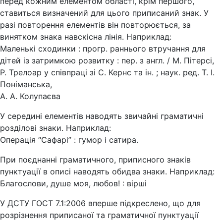
перед кожним елементом області, крім першого,
ставиться визначений для цього приписаний знак. У
разі повторення елементів він повторюється, за
винятком знака навскісна лінія. Наприклад:
Маленькі сходинки : прогр. раннього втручання для
дітей із затримкою розвитку : пер. з англ. / М. Пітерсі,
Р. Трелоар у співпраці зі С. Кернс та ін. ; наук. ред. Т. І.
Поніманська,
А. А. Колупаєва
У середині елементів наводять звичайні граматичні
розділові знаки. Наприклад:
Операція “Сафарі” : гумор і сатира.
При поєднанні граматичного, приписного знаків
пунктуації в описі наводять обидва знаки. Наприклад:
Благослови, душе моя, любов! : вірші
У ДСТУ ГОСТ 7.1:2006 вперше підкреслено, що для
розрізнення приписаної та граматичної пунктуації