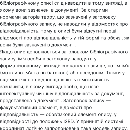
бібліографічному описі слід наводити в тому вигляді, в
якому вони зазначені в документі. За старими
нормами авторів твору, що зазначені у заголовку
бібліографічного запису, не наводили у відомостях про
відповідальність, тому в описі були відсутні перші
відомості про відповідальність у тій формі та обсязі, як
вони були зазначені в документі.
Якщо опис доповнюється заголовком бібліографічного
запису, ім’я особи в заголовку наводять у
формалізованому вигляді: спочатку прізвище, потім ім’я
(можливо ім’я та по батькові) або псевдонім. Тільки у
відомостях про відповідальність є можливість
зазначити, в якому вигляді особа, що несе
інтелектуальну чи іншу відповідальність за документ,
представлена в документі. Заголовок запису —
факультативний елемент, відомості про
відповідальність — обов’язковий елемент опису, у
відповідності до положень ISBD. У прийнятій системі
координат логічно запропонована така модель запису,