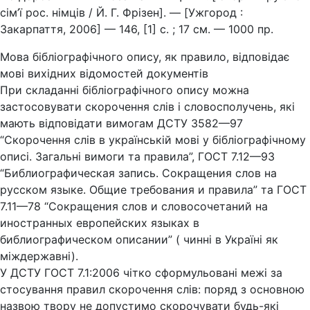
сім’ї рос. німців / Й. Г. Фрізен]. — [Ужгород :
Закарпаття, 2006] — 146, [1] с. ; 17 см. — 1000 пр.
Мова бібліографічного опису, як правило, відповідає
мові вихідних відомостей документів
При складанні бібліографічного опису можна
застосовувати скорочення слів і словосполучень, які
мають відповідати вимогам ДСТУ 3582—97
“Скорочення слів в українській мові у бібліографічному
описі. Загальні вимоги та правила”, ГОСТ 7.12—93
“Библиографическая запись. Сокращения слов на
русском языке. Общие требования и правила” та ГОСТ
7.11—78 “Сокращения слов и словосочетаний на
иностранных европейских языках в
библиографическом описании” ( чинні в Україні як
міждержавні).
У ДСТУ ГОСТ 7.1:2006 чітко сформульовані межі за
стосування правил скорочення слів: поряд з основною
назвою твору не допустимо скорочувати будь-які