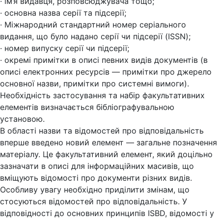
· ім’я видавця, розповсюджувача тощо;
· основна назва серії та підсерії;
· Міжнародний стандартний номер серіального
видання, що було надано серії чи підсерії (ISSN);
· номер випуску серії чи підсерії;
· окремі примітки в описі певних видів документів (в
описі електронних ресурсів — примітки про джерело
основної назви, примітки про системні вимоги).
Необхідність застосування та набір факультативних
елементів визначається бібліографувальною
установою.
В області назви та відомостей про відповідальність
вперше введено новий елемент — загальне позначення
матеріалу. Це факультативний елемент, який доцільно
зазначати в описі для інформаційних масивів, що
вміщують відомості про документи різних видів.
Особливу увагу необхідно приділити змінам, що
стосуються відомостей про відповідальність. У
відповідності до основних принципів ISBD, відомості у