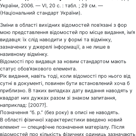
України, 2006. — VI, 20 с. : табл. ; 29 см. —
(Національний стандарт України).
Зміни в області вихідних відомостей пов’язані з фор
мою представлення відомостей про місце видання, ім’я
видавця: їх слід наводити у формі та відмінку,
зазначених у джерелі інформації, а не лише в
називному відмінку.
Відомості про видавця за новим стандартом мають
статус обов’язкового елемента.
Рік видання, навіть тоді, коли відомості про нього від
сутні в документі, повинен бути встановлений хоча б
приблизно. В таких випадках дату видання наводять у
квадрат них дужках разом зі знаком запитання,
наприклад: [2007?].
Позначення “б. р.” (без року) в описі не наводять.
В області фізичної характеристики введено новий
елемент — специфічне позначення матеріалу. Після
відомостей про кількість фізичних одиниць зазначають