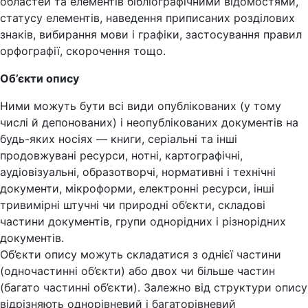
областей та елементів бібліографічними відомостями,
статусу елементів, наведення приписаних розділових
знаків, вибирання мови і графіки, застосування правил
орфографії, скорочення тощо.
Об’єкти опису
Ними можуть бути всі види опублікованих (у тому
числі й депонованих) і неопублікованих документів на
будь-яких носіях — книги, серіальні та інші
продовжувані ресурси, нотні, картографічні,
аудіовізуальні, образотворчі, нормативні і технічні
документи, мікроформи, електронні ресурси, інші
тривимірні штучні чи природні об’єкти, складові
частини документів, групи однорідних і різнорідних
документів.
Об’єкти опису можуть складатися з однієї частини
(одночастинні об’єкти) або двох чи більше частин
(багато частинні об’єкти). Залежно від структури опису
відрізняють однорівневий і багаторівневий