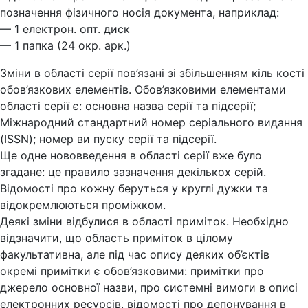
позначення фізичного носія документа, наприклад:
— 1 електрон. опт. диск
— 1 папка (24 окр. арк.)
Зміни в області серії пов’язані зі збільшенням кіль кості
обов’язкових елементів. Обов’язковими елементами
області серії є: основна назва серії та підсерії;
Міжнародний стандартний номер серіального видання
(ISSN); номер ви пуску серії та підсерії.
Ще одне нововведення в області серії вже було
згадане: це правило зазначення декількох серій.
Відомості про кожну беруться у круглі дужки та
відокремлюються проміжком.
Деякі зміни відбулися в області приміток. Необхідно
відзначити, що область приміток в цілому
факультативна, але під час опису деяких об’єктів
окремі примітки є обов’язковими: примітки про
джерело основної назви, про системні вимоги в описі
електронних ресурсів, відомості про депонування в