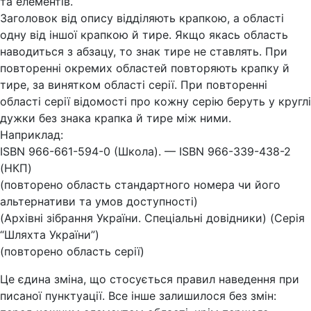
та елементів.
Заголовок від опису відділяють крапкою, а області
одну від іншої крапкою й тире. Якщо якась область
наводиться з абзацу, то знак тире не ставлять. При
повторенні окремих областей повторяють крапку й
тире, за винятком області серії. При повторенні
області серії відомості про кожну серію беруть у круглі
дужки без знака крапка й тире між ними.
Наприклад:
ISBN 966-661-594-0 (Школа). — ISBN 966-339-438-2
(НКП)
(повторено область стандартного номера чи його
альтернативи та умов доступності)
(Архівні зібрання України. Спеціальні довідники) (Серія
“Шляхта України”)
(повторено область серії)
Це єдина зміна, що стосується правил наведення при
писаної пунктуації. Все інше залишилося без змін: