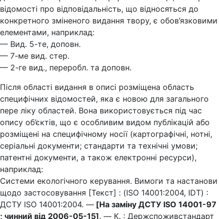
відомості про відповідальність, що відносяться до
конкретного зміненого видання твору, є обов’язковими
елементами, наприклад:
— Вид. 5-те, доповн.
— 7-ме вид. стер.
— 2-ге вид., переробл. та доповн.
Після області видання в описі розміщена область
специфічних відомостей, яка є новою для загального
пере ліку областей. Вона використовується під час
опису об’єктів, що є особливим видом публікацій або
розміщені на специфічному носії (картографічні, нотні,
серіальні документи; стандарти та технічні умови;
патентні документи, а також електронні ресурси),
наприклад:
Системи екологічного керування. Вимоги та настанови
щодо застосовування [Текст] : (ISO 14001:2004, IDT) :
ДСТУ ISO 14001:2004. —
[На заміну ДСТУ ISO 14001-97
; чинний від 2006-05-15]
. — К. : Держспоживстандарт