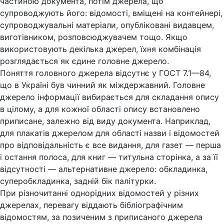
частиною документа, потім джерела, що
супроводжують його: відомості, вміщені на контейнері,
супроводжувальні матеріали, опубліковані видавцем,
виготівником, розповсюджувачем тощо. Якщо
використовують декілька джерел, їхня комбінація
розглядається як єдине головне джерело.
Поняття головного джерела відсутнє у ГОСТ 7.1—84,
що в Україні був чинний як міждержавний. Головне
джерело інформації вибирається для складання опису
в цілому, а для кожної області опису встановлено
приписане, залежно від виду документа. Наприклад,
для плакатів джерелом для області назви і відомостей
про відповідальність є все видання, для газет — перша
і остання полоса, для книг — титульна сторінка, а за її
відсутності — альтернативне джерело: обкладинка,
суперобкладинка, задній бік палітурки.
При різночитанні однорідних відомостей у різних
джерелах, перевагу віддають бібліографічним
відомостям, за позиченим з приписаного джерела