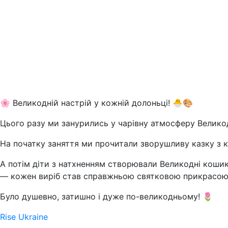
🌸 Великодній настрій у кожній долоньці! 🐣🎨
Цього разу ми занурились у чарівну атмосферу Великод
На початку заняття ми прочитали зворушливу казку з 
А потім діти з натхненням створювали Великодні кошики
— кожен виріб став справжньою святковою прикрасою,
Було душевно, затишно і дуже по-великодньому! 🌷
Rise Ukraine