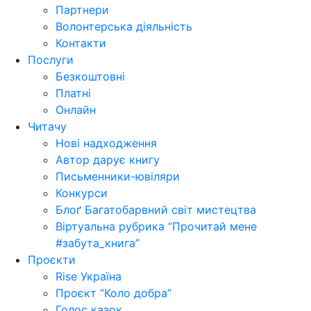
Партнери
Волонтерська діяльність
Контакти
Послуги
Безкоштовні
Платні
Онлайн
Читачу
Нові надходження
Автор дарує книгу
Письменники-ювіляри
Конкурси
Блоґ Багатобарвний світ мистецтва
Віртуальна рубрика “Прочитай мене
#забута_книга”
Проєкти
Rise Україна
Проєкт “Коло добра”
Голос казок