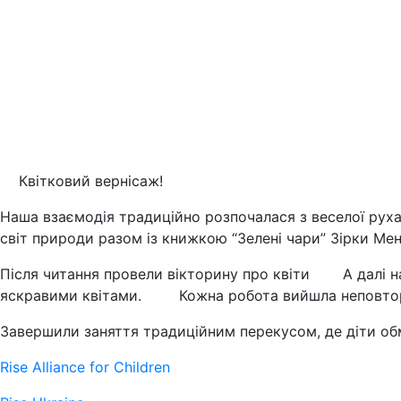
Квітковий вернісаж!
Наша взаємодія традиційно розпочалася з веселої руха
світ природи разом із книжкою “Зелені чари” Зірки Мен
Після читання провели вікторину про квіти
А далі 
яскравими квітами.
Кожна робота вийшла неповто
Завершили заняття традиційним перекусом, де діти о
Rise Alliance for Children