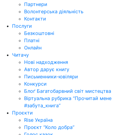
Партнери
Волонтерська діяльність
Контакти
Послуги
Безкоштовні
Платні
Онлайн
Читачу
Нові надходження
Автор дарує книгу
Письменники-ювіляри
Конкурси
Блоґ Багатобарвний світ мистецтва
Віртуальна рубрика “Прочитай мене
#забута_книга”
Проєкти
Rise Україна
Проєкт “Коло добра”
Голос казок