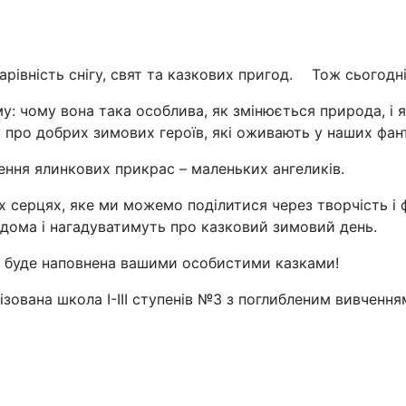
рівність снігу, свят та казкових пригод.
Тож сьогодні
: чому вона така особлива, як змінюється природа, і як
 про добрих зимових героїв, які оживають у наших фант
ння ялинкових прикрас – маленьких ангеликів.
х серцях, яке ми можемо поділитися через творчість і 
вдома і нагадуватимуть про казковий зимовий день.
а буде наповнена вашими особистими казками!
ізована школа І-ІІІ ступенів №3 з поглибленим вивчення