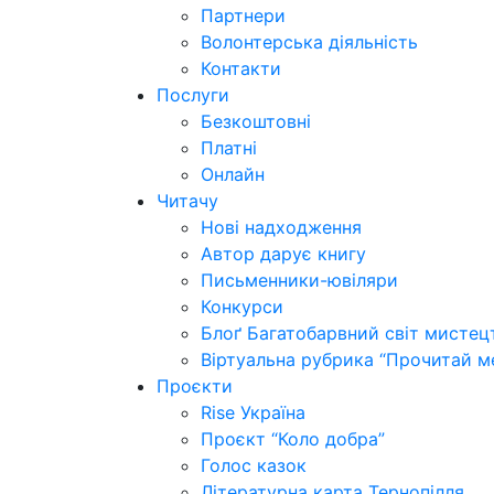
Партнери
Волонтерська діяльність
Контакти
Послуги
Безкоштовні
Платні
Онлайн
Читачу
Нові надходження
Автор дарує книгу
Письменники-ювіляри
Конкурси
Блоґ Багатобарвний світ мистец
Віртуальна рубрика “Прочитай м
Проєкти
Rise Україна
Проєкт “Коло добра”
Голос казок
Літературна карта Тернопілля