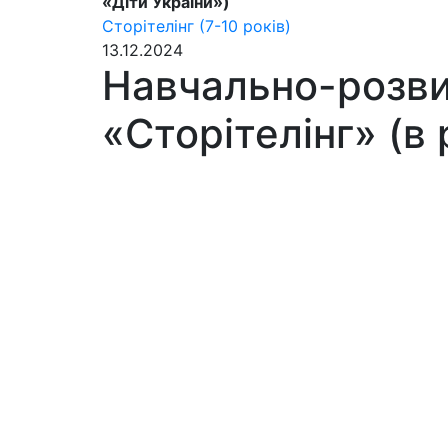
«Діти України»)
Сторітелінг (7-10 років)
13.12.2024
Навчально-розвив
«Сторітелінг» (в