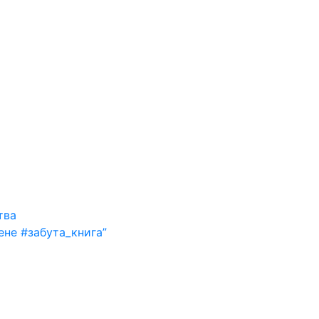
тва
ене #забута_книга”