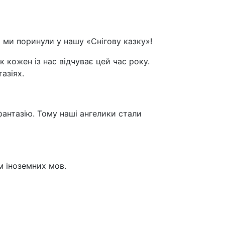
 ми поринули у нашу «Снігову казку»!
 кожен із нас відчуває цей час року.
азіях.
фантазію. Тому наші ангелики стали
м іноземних мов.