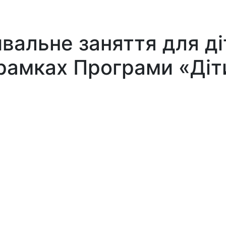
альне заняття для діт
 рамках Програми «Діт