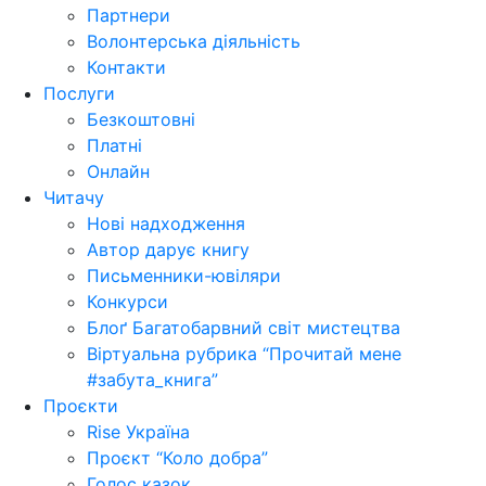
Партнери
Волонтерська діяльність
Контакти
Послуги
Безкоштовні
Платні
Онлайн
Читачу
Нові надходження
Автор дарує книгу
Письменники-ювіляри
Конкурси
Блоґ Багатобарвний світ мистецтва
Віртуальна рубрика “Прочитай мене
#забута_книга”
Проєкти
Rise Україна
Проєкт “Коло добра”
Голос казок