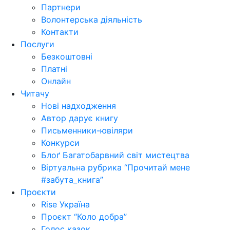
Партнери
Волонтерська діяльність
Контакти
Послуги
Безкоштовні
Платні
Онлайн
Читачу
Нові надходження
Автор дарує книгу
Письменники-ювіляри
Конкурси
Блоґ Багатобарвний світ мистецтва
Віртуальна рубрика “Прочитай мене
#забута_книга”
Проєкти
Rise Україна
Проєкт “Коло добра”
Голос казок