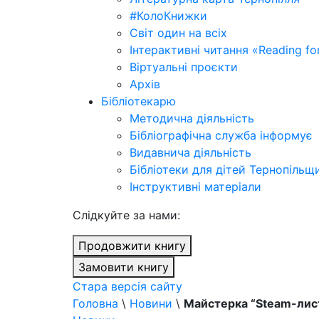
#КолоКнижки
Світ один на всіх
Інтерактивні читання «Reading for
Віртуальні проєкти
Архів
Бібліотекарю
Методична діяльність
Бібліографічна служба інформує
Видавнича діяльність
Бібліотеки для дітей Тернопільщ
Інструктивні матеріали
Cлідкуйте за нами:
Продовжити книгу
Замовити книгу
Стара версія сайту
Головна
\
Новини
\
Майстерка “Steam-лист