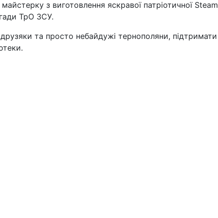
майстерку з виготовлення яскравої патріотичної Steam-
игади ТрО ЗСУ.
годрузяки та просто небайдужі тернополяни, підтримати
отеки.