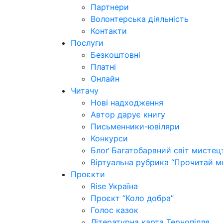
Партнери
Волонтерська діяльність
Контакти
Послуги
Безкоштовні
Платні
Онлайн
Читачу
Нові надходження
Автор дарує книгу
Письменники-ювіляри
Конкурси
Блоґ Багатобарвний світ мистец
Віртуальна рубрика “Прочитай м
Проєкти
Rise Україна
Проєкт “Коло добра”
Голос казок
Літературна карта Тернопілля