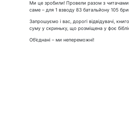
Ми це зробили! Провели разом з читачами 
саме – для 1 взводу 83 батальйону 105 бр
Запрошуємо і вас, дорогі відвідувачі, кни
суму у скриньку, що розміщена у фоє біблі
Об’єднані – ми непереможні!