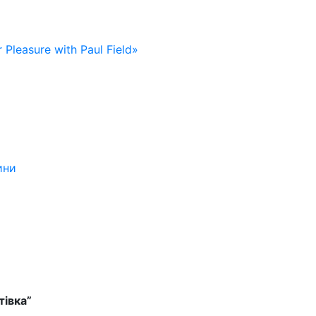
 Pleasure with Paul Field»
ини
івка”