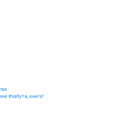
тва
ене #забута_книга”