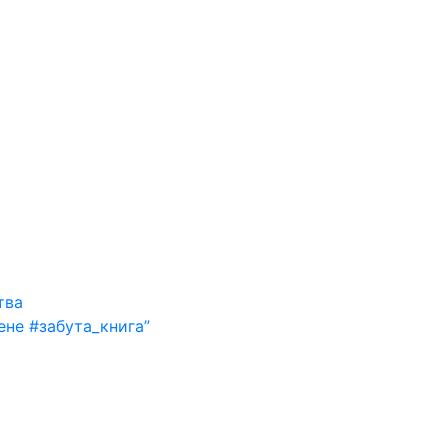
тва
ене #забута_книга”