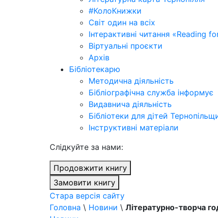
#КолоКнижки
Світ один на всіх
Інтерактивні читання «Reading for
Віртуальні проєкти
Архів
Бібліотекарю
Методична діяльність
Бібліографічна служба інформує
Видавнича діяльність
Бібліотеки для дітей Тернопільщ
Інструктивні матеріали
Cлідкуйте за нами:
Продовжити книгу
Замовити книгу
Стара версія сайту
Головна
\
Новини
\
Літературно-творча го