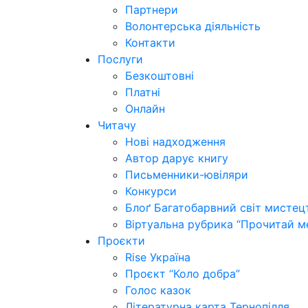
Партнери
Волонтерська діяльність
Контакти
Послуги
Безкоштовні
Платні
Онлайн
Читачу
Нові надходження
Автор дарує книгу
Письменники-ювіляри
Конкурси
Блоґ Багатобарвний світ мистец
Віртуальна рубрика “Прочитай м
Проєкти
Rise Україна
Проєкт “Коло добра”
Голос казок
Літературна карта Тернопілля