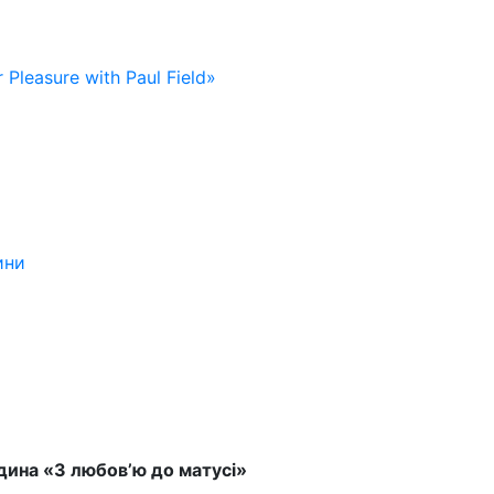
 Pleasure with Paul Field»
ини
дина «З любов’ю до матусі»