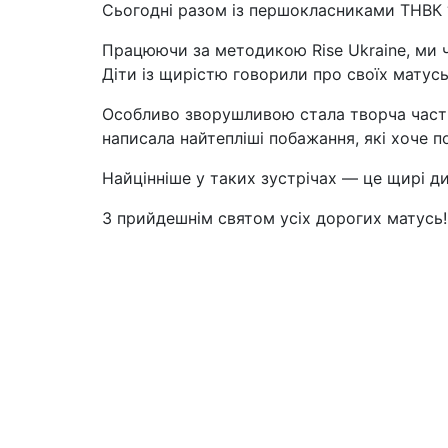
Сьогодні разом із першокласниками ТНВК “
Працюючи за методикою Rise Ukraine, ми ч
Діти із щирістю говорили про своїх матус
Особливо зворушливою стала творча частин
написала найтепліші побажання, які хоче 
Найцінніше у таких зустрічах — це щирі д
З прийдешнім святом усіх дорогих матусь! 