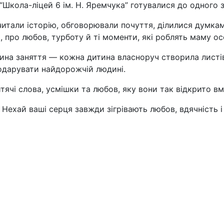
Школа-ліцей 6 ім. Н. Яремчука” готувалися до одного 
итали історію, обговорювали почуття, ділилися думкам
ь, про любов, турботу й ті моменти, які роблять маму 
а заняття — кожна дитина власноруч створила листівку
подарувати найдорожчій людині.
итячі слова, усмішки та любов, яку вони так відкрито 
Нехай ваші серця завжди зігрівають любов, вдячність і