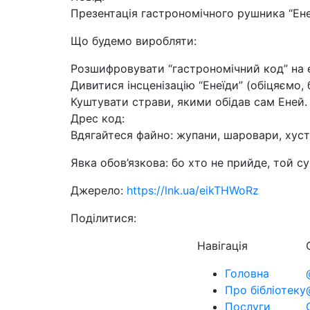
Презентація гастрономічного рушника “Енеї
Що будемо виробляти:
Розшифровувати “гастрономічний код” на
Дивитися інсценізацію “Енеїди” (обіцяємо, б
Куштувати страви, якими обідав сам Еней. 
Дрес код:
Вдягайтеся файно: жупани, шаровари, хуст
Явка обов’язкова: бо хто не прийде, той су
Джерело:
https://lnk.ua/eikTHWoRz
Поділитися:
Навігація
Головна
Про бібліотеку
Послуги