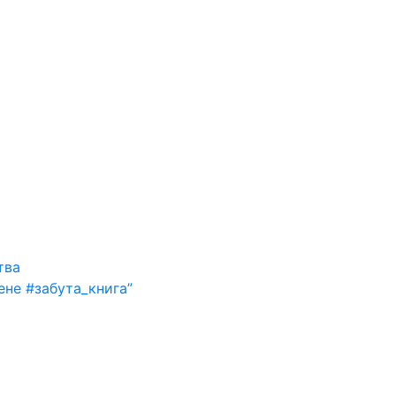
тва
ене #забута_книга”