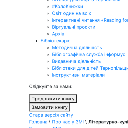
#КолоКнижки
Світ один на всіх
Інтерактивні читання «Reading for
Віртуальні проєкти
Архів
Бібліотекарю
Методична діяльність
Бібліографічна служба інформує
Видавнича діяльність
Бібліотеки для дітей Тернопільщ
Інструктивні матеріали
Cлідкуйте за нами:
Продовжити книгу
Замовити книгу
Стара версія сайту
Головна
\
Про нас у ЗМІ
\
Літературно-кулі