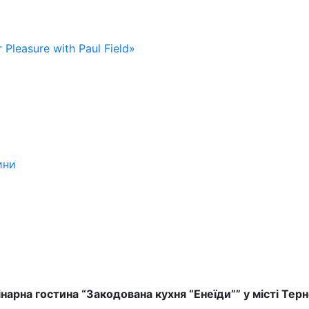
 Pleasure with Paul Field»
ини
нарна гостина “Закодована кухня “Енеїди”” у місті Тер