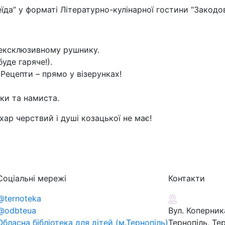
да” у форматі Літературно-кулінарної гостини “Закодов
 ексклюзивному рушнику.
уде гаряче!).
Рецепти – прямо у візерунках!
ки та намиста.
хар черствий і душі козацької не має!
Соціальні мережі
Контакти
@ternoteka
@odbteua
Вул. Коперника
Обласна бібліотека для дітей (м.Тернопіль)
Тернопіль, Те