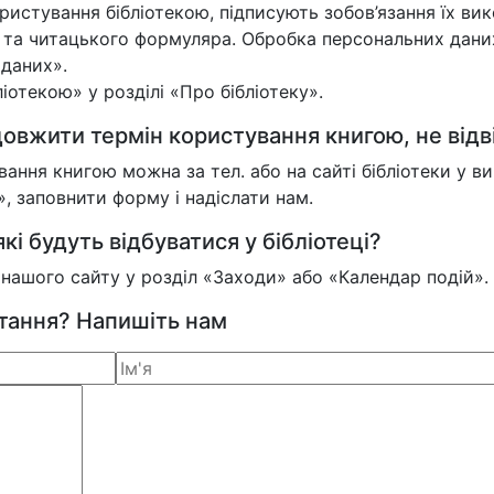
истування бібліотекою, підписують зобов’язання їх вик
и та читацького формуляра. Обробка персональних дани
 даних».
отекою» у розділі «Про бібліотеку».
овжити термін користування книгою, не відв
ння книгою можна за тел. або на сайті бібліотеки у 
 заповнити форму і надіслати нам.
кі будуть відбуватися у бібліотеці?
у нашого сайту у розділ «Заходи» або «Календар подій».
итання? Напишіть нам