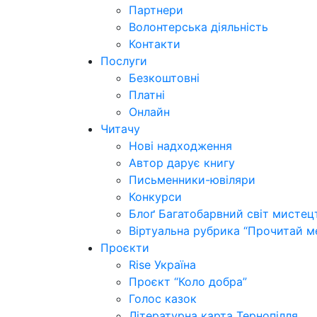
Партнери
Волонтерська діяльність
Контакти
Послуги
Безкоштовні
Платні
Онлайн
Читачу
Нові надходження
Автор дарує книгу
Письменники-ювіляри
Конкурси
Блоґ Багатобарвний світ мистец
Віртуальна рубрика “Прочитай м
Проєкти
Rise Україна
Проєкт “Коло добра”
Голос казок
Літературна карта Тернопілля