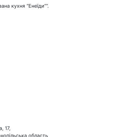
ана кухня “Енеїди””.
, 17,
рнопільська область