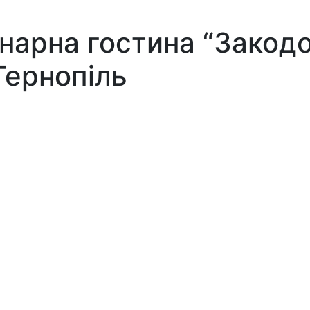
нарна гостина “Закод
 Тернопіль