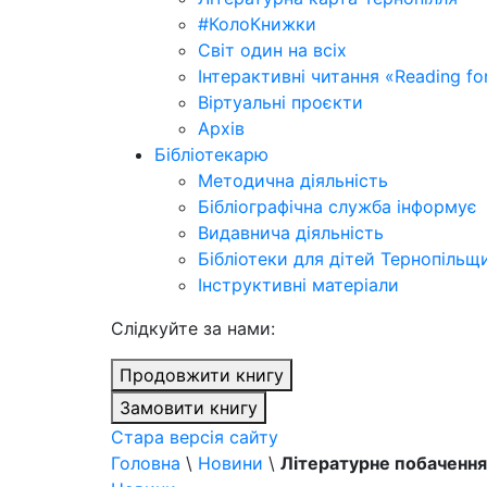
#КолоКнижки
Світ один на всіх
Інтерактивні читання «Reading for
Віртуальні проєкти
Архів
Бібліотекарю
Методична діяльність
Бібліографічна служба інформує
Видавнича діяльність
Бібліотеки для дітей Тернопільщ
Інструктивні матеріали
Cлідкуйте за нами:
Продовжити книгу
Замовити книгу
Стара версія сайту
Головна
\
Новини
\
Літературне побачення