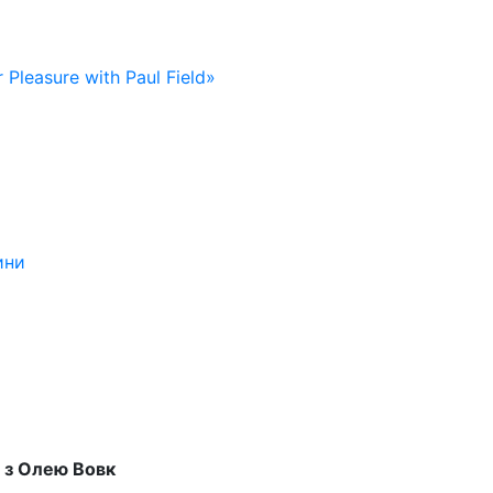
 Pleasure with Paul Field»
ини
 з Олею Вовк