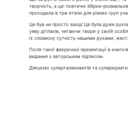
творчість, а це: поетичні збірки-розмальо
проходила в три етапи для різних груп учас
Це був не просто захід! Це була дуже рухл
уяву дітлахів, читаючи твори у своїй осо
їх словесну сутність нашими рухами, жест
Після такої феєричної презентації в книго
видання з авторським підписом.
Дякуємо суперталановитій та суперкреативн