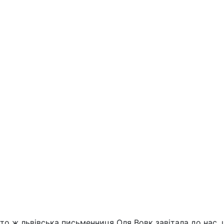
Та то ж львівська письменниця Оля Вовк завітала до на