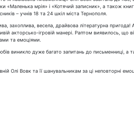
вки «Маленька мрія» і «Котячий записник», а також книг
ників – учнів 18 та 24 шкіл міста Тернополя.
ива, захоплива, весела, драйвова літературна пригода!
бливій акторсько-ігровій манері. Раптом виявилось, що
ами та емоціями.
любів виникло дуже багато запитань до письменниці, а 
ій Олі Вовк та її шанувальникам за ці неповторні емоці