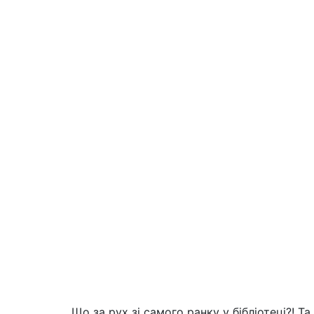
Що за рух зі самого ранку у бібліотеці?! 