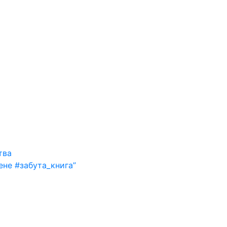
тва
ене #забута_книга”