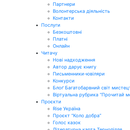
Партнери
Волонтерська діяльність
Контакти
Послуги
Безкоштовні
Платні
Онлайн
Читачу
Нові надходження
Автор дарує книгу
Письменники-ювіляри
Конкурси
Блоґ Багатобарвний світ мистец
Віртуальна рубрика “Прочитай м
Проєкти
Rise Україна
Проєкт “Коло добра”
Голос казок
Літературна карта Тернопілля