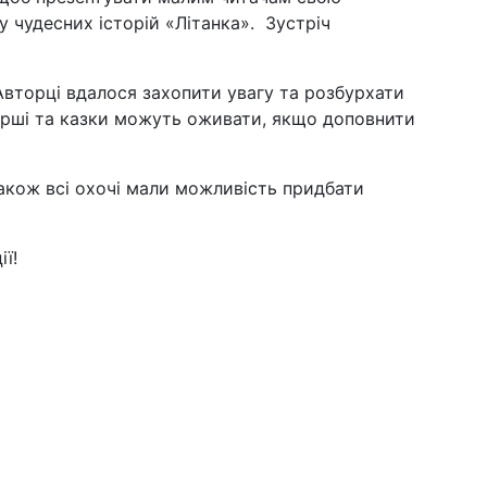
у чудесних історій «Літанка». Зустріч
 Авторці вдалося захопити увагу та розбурхати
 вірші та казки можуть оживати, якщо доповнити
також всі охочі мали можливість придбати
ї!