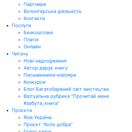
Партнери
Волонтерська діяльність
Контакти
Послуги
Безкоштовні
Платні
Онлайн
Читачу
Нові надходження
Автор дарує книгу
Письменники-ювіляри
Конкурси
Блоґ Багатобарвний світ мистецтва
Віртуальна рубрика “Прочитай мене
#забута_книга”
Проєкти
Rise Україна
Проєкт “Коло добра”
Голос казок