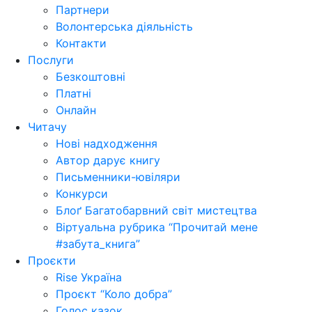
Партнери
Волонтерська діяльність
Контакти
Послуги
Безкоштовні
Платні
Онлайн
Читачу
Нові надходження
Автор дарує книгу
Письменники-ювіляри
Конкурси
Блоґ Багатобарвний світ мистецтва
Віртуальна рубрика “Прочитай мене
#забута_книга”
Проєкти
Rise Україна
Проєкт “Коло добра”
Голос казок