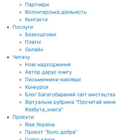
Партнери
Волонтерська діяльність
Контакти
Послуги
Безкоштовні
Платні
Онлайн
Читачу
Нові надходження
Автор дарує книгу
Письменники-ювіляри
Конкурси
Блоґ Багатобарвний світ мистецтва
Віртуальна рубрика “Прочитай мене
#забута_книга”
Проєкти
Rise Україна
Проєкт “Коло добра”
Голос казок