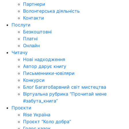
Партнери
Волонтерська діяльність
Контакти
Послуги
Безкоштовні
Платні
Онлайн
Читачу
Нові надходження
Автор дарує книгу
Письменники-ювіляри
Конкурси
Блоґ Багатобарвний світ мистецтва
Віртуальна рубрика “Прочитай мене
#забута_книга”
Проєкти
Rise Україна
Проєкт “Коло добра”
Голос казок