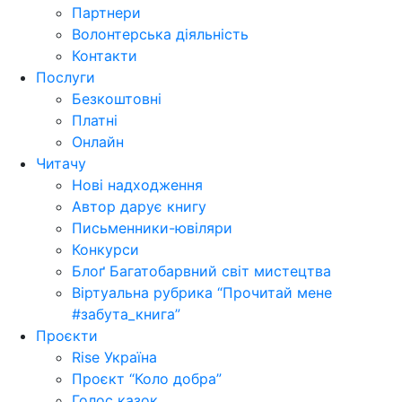
Партнери
Волонтерська діяльність
Контакти
Послуги
Безкоштовні
Платні
Онлайн
Читачу
Нові надходження
Автор дарує книгу
Письменники-ювіляри
Конкурси
Блоґ Багатобарвний світ мистецтва
Віртуальна рубрика “Прочитай мене
#забута_книга”
Проєкти
Rise Україна
Проєкт “Коло добра”
Голос казок