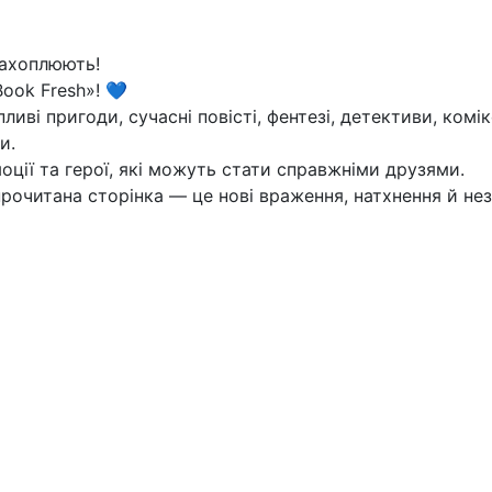
захоплюють!
ook Fresh»! 💙
ливі пригоди, сучасні повісті, фентезі, детективи, ком
и.
оції та герої, які можуть стати справжніми друзями.
рочитана сторінка — це нові враження, натхнення й нез