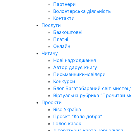
Партнери
Волонтерська діяльність
Контакти
Послуги
Безкоштовні
Платні
Онлайн
Читачу
Нові надходження
Автор дарує книгу
Письменники-ювіляри
Конкурси
Блоґ Багатобарвний світ мистец
Віртуальна рубрика “Прочитай м
Проєкти
Rise Україна
Проєкт “Коло добра”
Голос казок
Літературна карта Тернопілля