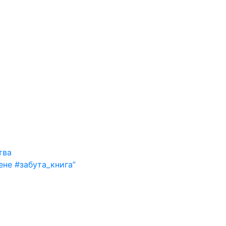
тва
ене #забута_книга”