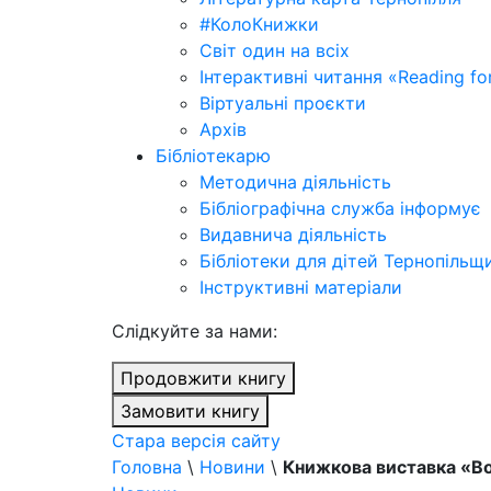
#КолоКнижки
Світ один на всіх
Інтерактивні читання «Reading for
Віртуальні проєкти
Архів
Бібліотекарю
Методична діяльність
Бібліографічна служба інформує
Видавнича діяльність
Бібліотеки для дітей Тернопільщ
Інструктивні матеріали
Cлідкуйте за нами:
Продовжити книгу
Замовити книгу
Стара версія сайту
Головна
\
Новини
\
Книжкова виставка «Bo