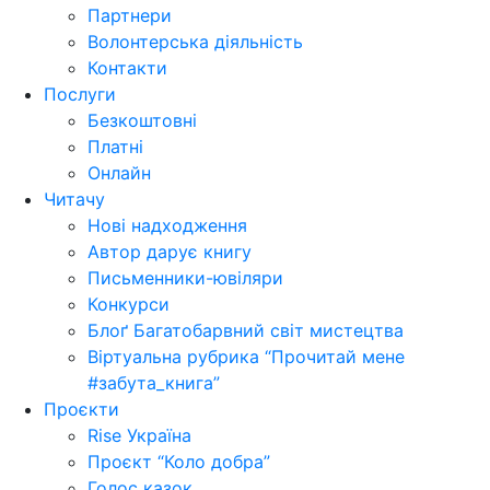
Партнери
Волонтерська діяльність
Контакти
Послуги
Безкоштовні
Платні
Онлайн
Читачу
Нові надходження
Автор дарує книгу
Письменники-ювіляри
Конкурси
Блоґ Багатобарвний світ мистецтва
Віртуальна рубрика “Прочитай мене
#забута_книга”
Проєкти
Rise Україна
Проєкт “Коло добра”
Голос казок