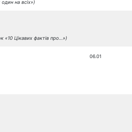
 один на всіх»)
ок «10 Цікавих фактів про…»)
омовних ігор
06.01