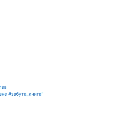
тва
ене #забута_книга”