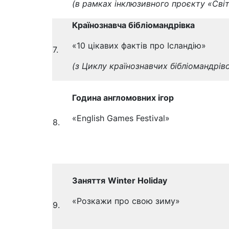
(в рамках інклюзивного проєкту «Cвіт
Країнознавча бібліомандрівка
«10 цікавих фактів про Ісландію»
7.
(з Циклу країнознавчих бібліомандрів
Година англ
«English Games Festival»
8.
Заняття
Winter Holiday
«Розкажи про свою зиму»
9.