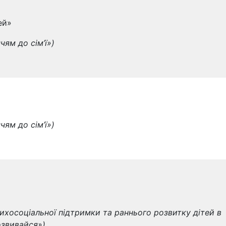
ей»
чям до сім’ї»)
чям до сім’ї»)
ихосоціальної підтримки та раннього розвитку дітей в
розвивайся»)