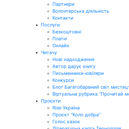
Партнери
Волонтерська діяльність
Контакти
Послуги
Безкоштовні
Платні
Онлайн
Читачу
Нові надходження
Автор дарує книгу
Письменники-ювіляри
Конкурси
Блоґ Багатобарвний світ мистец
Віртуальна рубрика “Прочитай м
Проєкти
Rise Україна
Проєкт “Коло добра”
Голос казок
Літературна карта Тернопілля