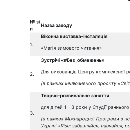
№ з/
Назва заходу
п
Віконна виставка-інсталяція
1.
«Магія зимового читання»
Зустрічі «#Без_обмежень»
Для вихованців Центру комплексної ре
2.
(в рамках інклюзивного проєкту «Cвіт
Творчо
-розвивальне заняття
для дітей 1 – 3 роки у Студії ранньо
3.
(в рамках Міжнародної Програми з пс
Україні «Rise: забавляйся, навчайся, 