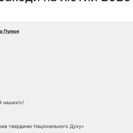
на Пулюя
й наших!»)
орив твердиню Національного Духу»