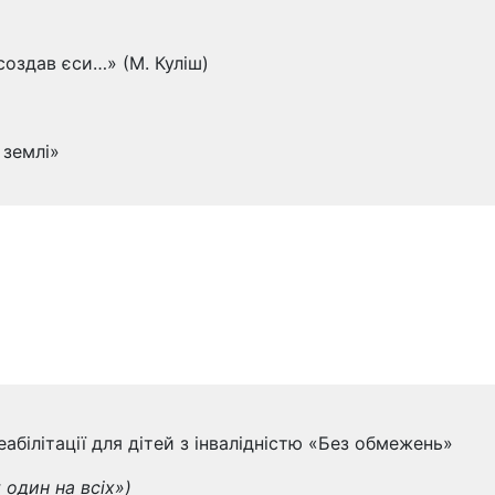
создав єси…» (М. Куліш)
 землі»
абілітації для дітей з інвалідністю «Без обмежень»
 один на всіх»)