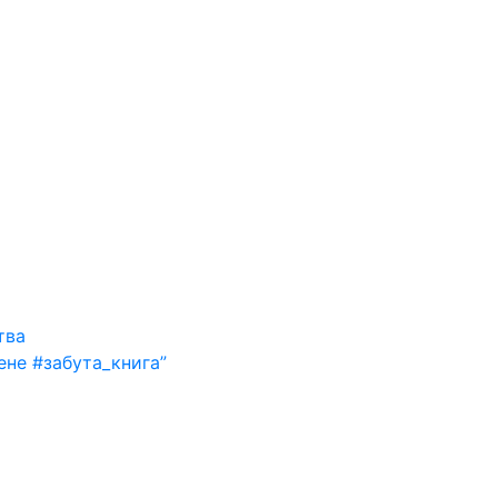
тва
ене #забута_книга”