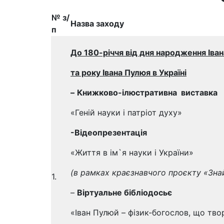
№ з/
Назва заходу
п
До 180-річчя від дня народження Іва
та року Івана Пулюя в Україні
–
Книжково-ілюстративна виставка
«Геній науки і патріот духу»
-Відеопрезентація
«Життя в ім`я науки і України»
(в рамках краєзнавчого проєкту «Зна
1.
–
Віртуальне бібліодосьє
«Іван Пулюй – фізик-богослов, що тв