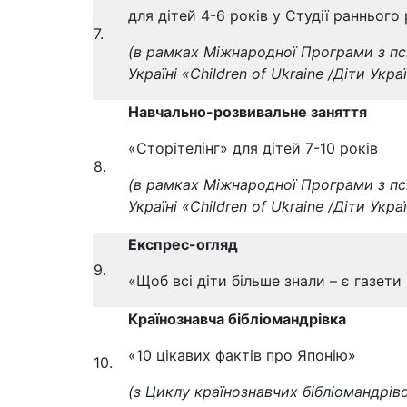
для дітей 4-6 років у Студії ранньог
7.
(в рамках Міжнародної Програми з пс
Україні «
Children of Ukraine
/Діти Укра
Навчально-розвивальне заняття
«Сторітелінг» для дітей 7-10 років
8.
(в рамках Міжнародної Програми з пс
Україні «
Children of Ukraine
/Діти Укра
Експрес-огляд
9.
«Щоб всі діти більше знали – є газети
Країнознавча бібліомандрівка
«10 цікавих фактів про Японію»
10.
(з Циклу країнознавчих бібліомандрів