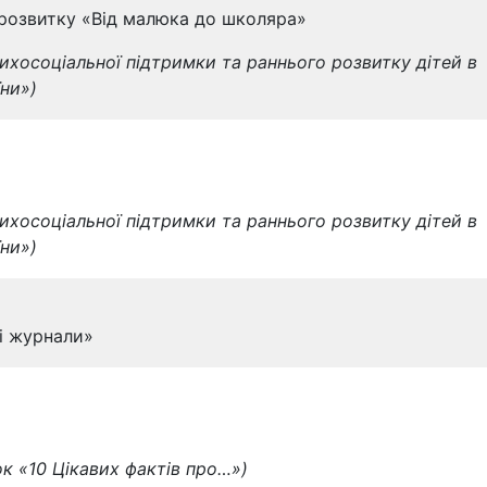
о розвитку «Від малюка до школяра»
ихосоціальної підтримки та раннього розвитку дітей в
їни»)
ихосоціальної підтримки та раннього розвитку дітей в
їни»)
 і журнали»
ок «10 Цікавих фактів про…»)