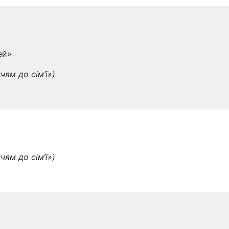
ей»
чям до сім’ї»)
чям до сім’ї»)