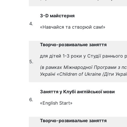
3-
D
майстерня
4.
«Навчайся та створюй сам!»
Творчо-розвивальне заняття
для дітей 1-3 роки у Студії раннього
5.
(в рамках Міжнародної Програми з пс
Україні «
Children of Ukraine
/Діти Укра
Заняття у Клубі англійської мови
6.
«English Start»
Творчо-розвивальне заняття