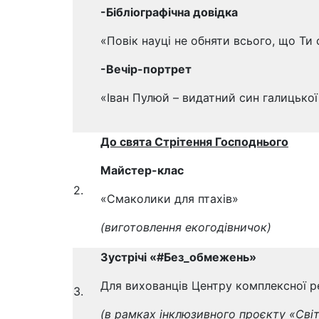
-Бібліографічна довідка
«Повік науці не обняти всього, що Ти 
-Вечір-портрет
«Іван Пулюй – видатний син галицької
До
свята
Стрітення Господнього
Майстер-клас
2.
«Смаколики для птахів»
(виготовлення екогодівничок)
Зустрічі «#Без_обмежень»
Для вихованців Центру комплексної ре
3.
(в рамках інклюзивного проєкту «Cвіт