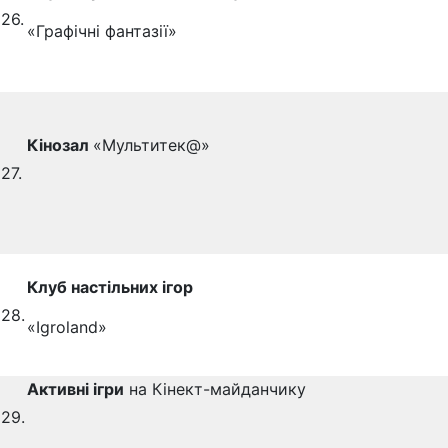
26.
«Графічні фантазії»
Кінозал
«Мультитек@»
27.
Клуб настільних ігор
28.
«Igroland»
Активні ігри
на Кінeкт-майданчику
29.