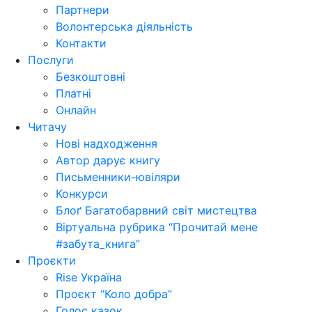
Партнери
Волонтерська діяльність
Контакти
Послуги
Безкоштовні
Платні
Онлайн
Читачу
Нові надходження
Автор дарує книгу
Письменники-ювіляри
Конкурси
Блоґ Багатобарвний світ мистецтва
Віртуальна рубрика “Прочитай мене
#забута_книга”
Проєкти
Rise Україна
Проєкт “Коло добра”
Голос казок