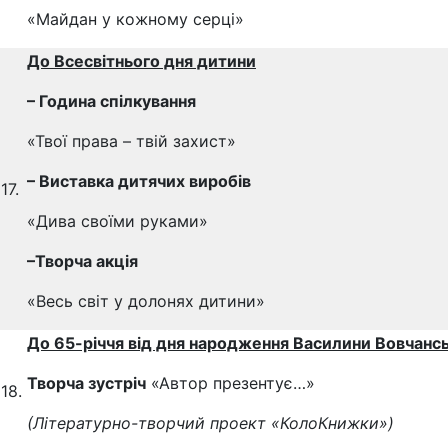
«Майдан у кожному серці»
До Всесвітнього дня дитини
– Година спілкування
«Твої права – твій захист»
–
В
иставка
дитячих виробів
17.
«Дива своїми руками»
–
Творча акція
«Весь світ у долонях дитини»
До 65-річчя від дня народження Василини Вовчансь
Творча зустріч
«Автор презентує…»
18.
(Літературно-творчий проект «КолоКнижки»)