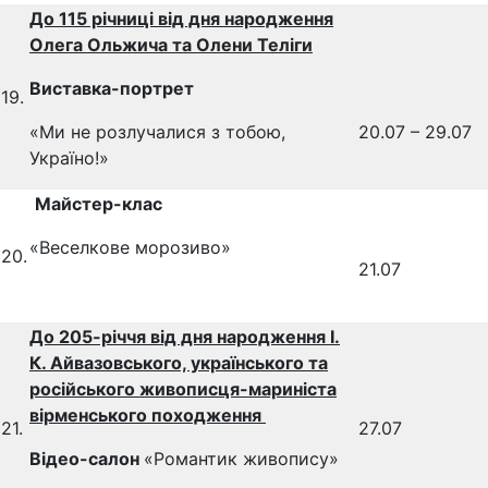
До 115 річниці від дня народження
Олега Ольжича та Олени Теліги
Виставка-портрет
19.
«Ми не розлучалися з тобою,
20.07 – 29.07
Україно!»
Майстер-клас
«Веселкове морозиво»
20.
21.07
До 205-річчя від дня народження І.
К. Айвазовського, українського та
російського живописця-мариніста
вірменського походження
21.
27.07
Відео-салон
«Романтик живопису»