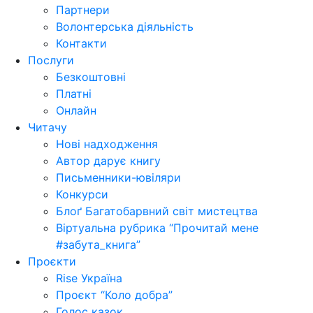
Партнери
Волонтерська діяльність
Контакти
Послуги
Безкоштовні
Платні
Онлайн
Читачу
Нові надходження
Автор дарує книгу
Письменники-ювіляри
Конкурси
Блоґ Багатобарвний світ мистецтва
Віртуальна рубрика “Прочитай мене
#забута_книга”
Проєкти
Rise Україна
Проєкт “Коло добра”
Голос казок