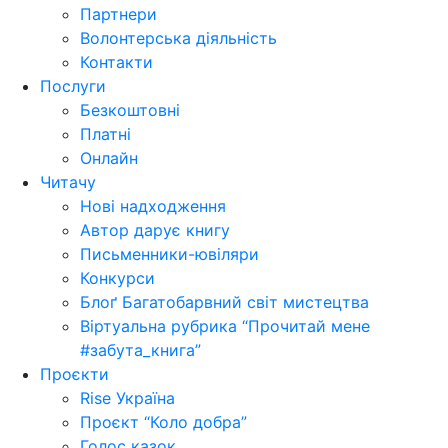
Партнери
Волонтерська діяльність
Контакти
Послуги
Безкоштовні
Платні
Онлайн
Читачу
Нові надходження
Автор дарує книгу
Письменники-ювіляри
Конкурси
Блоґ Багатобарвний світ мистецтва
Віртуальна рубрика “Прочитай мене
#забута_книга”
Проєкти
Rise Україна
Проєкт “Коло добра”
Голос казок