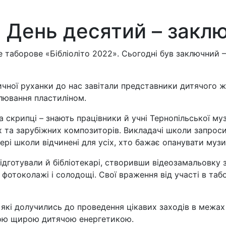
”. День десятий – закл
аборове «Бібліоліто 2022». Сьогодні був заключний – 1
ичної руханки до нас завітали представники дитячого 
алювання пластиліном.
та скрипці – знають працівники й учні Тернопільської му
х та зарубіжних композиторів. Викладачі школи запрос
ері школи відчинені для усіх, хто бажає опанувати муз
ідготували й бібліотекарі, створивши відеозамальовку
фотоколажі і солодощі. Свої враження від участі в табо
які долучились до проведення цікавих заходів в межах
лою щирою дитячою енергетикою.