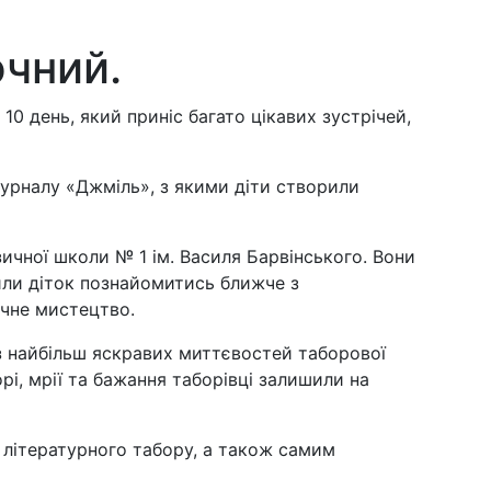
ючний.
0 день, який приніс багато цікавих зустрічей,
журналу «Джміль», з якими діти створили
зичної школи № 1 ім. Василя Барвінського. Вони
или діток познайомитись ближче з
ичне мистецтво.
 з найбільш яскравих миттєвостей таборової
рі, мрії та бажання таборівці залишили на
 літературного табору, а також самим