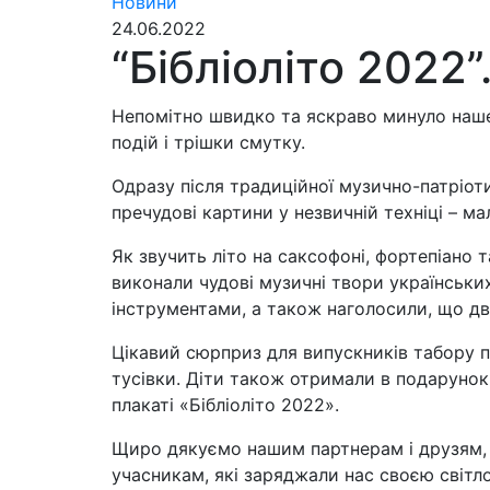
Новини
24.06.2022
“Бібліоліто 2022
Непомітно швидко та яскраво минуло наше т
подій і трішки смутку.
Одразу після традиційної музично-патріот
пречудові картини у незвичній техніці – м
Як звучить літо на саксофоні, фортепіано 
виконали чудові музичні твори українськи
інструментами, а також наголосили, що дв
Цікавий сюрприз для випускників табору п
тусівки. Діти також отримали в подарунок 
плакаті «Бібліоліто 2022».
Щиро дякуємо нашим партнерам і друзям, 
учасникам, які заряджали нас своєю світ