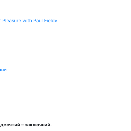
 Pleasure with Paul Field»
ини
ь десятий – заключний.