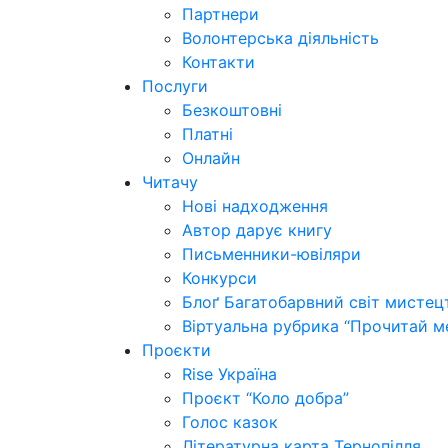
Партнери
Волонтерська діяльність
Контакти
Послуги
Безкоштовні
Платні
Онлайн
Читачу
Нові надходження
Автор дарує книгу
Письменники-ювіляри
Конкурси
Блоґ Багатобарвний світ мистец
Віртуальна рубрика “Прочитай м
Проєкти
Rise Україна
Проєкт “Коло добра”
Голос казок
Літературна карта Тернопілля