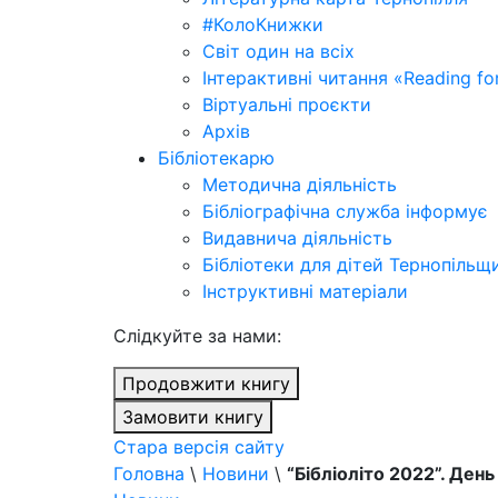
#КолоКнижки
Світ один на всіх
Інтерактивні читання «Reading for
Віртуальні проєкти
Архів
Бібліотекарю
Методична діяльність
Бібліографічна служба інформує
Видавнича діяльність
Бібліотеки для дітей Тернопільщ
Інструктивні матеріали
Cлідкуйте за нами:
Продовжити книгу
Замовити книгу
Стара версія сайту
Головна
\
Новини
\
“Бібліоліто 2022”. Ден