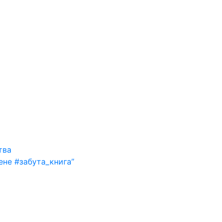
тва
ене #забута_книга”