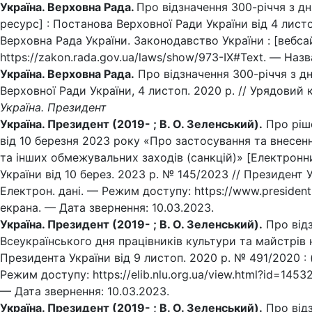
Україна. Верховна Рада.
Про відзначення 300-річчя з 
ресурс] : Постанова Верховної Ради України від 4 листо
Верховна Рада України. Законодавство України : [вебса
https://zakon.rada.gov.ua/laws/show/973-IX#Text. — Назв
Україна. Верховна Рада.
Про відзначення 300-річчя з д
Верховної Ради України, 4 листоп. 2020 р. // Урядовий к
Україна. Президент
Україна. Президент (2019- ; В. О. Зеленський).
Про ріше
від 10 березня 2023 року «Про застосування та внесен
та інших обмежувальних заходів (санкцій)» [Електронн
України від 10 берез. 2023 р. № 145/2023 // Президент 
Електрон. дані. — Режим доступу: https://www.presiden
екрана. — Дата звернення: 10.03.2023.
Україна. Президент (2019- ; В. О. Зеленський).
Про від
Всеукраїнського дня працівників культури та майстрів
Президента України від 9 листоп. 2020 р. № 491/2020 : (
Режим доступу: https://elib.nlu.org.ua/view.html?id=145
— Дата звернення: 10.03.2023.
Україна. Президент (2019- ; В. О. Зеленський).
Про від