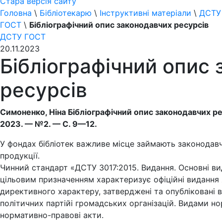
Стара версія сайту
Головна
\
Бібліотекарю
\
Інструктивні матеріали
\
ДСТУ
ГОСТ
\
Бібліографічний опис законодавчих ресурсів
ДСТУ ГОСТ
20.11.2023
Бібліографічний опис
ресурсів
Симоненко, Ніна Бібліографічний опис законодавчих рес
2023. — №2. — С. 9—12.
У фондах бібліотек важливе місце займають законодавч
продукції.
Чинний стандарт «ДСТУ 3017:2015. Видання. Основні ви
цільовим призначенням характеризує офіційні видання
директивного характеру, затверджені та опубліковані ві
політичних партійі громадських організацій. Видами но
нормативно-правові акти.