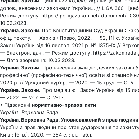
Україна. Закони.
Цивільний кодекс України [Електронний 
допов., внесеними законами України… // LIGA 360 : [веб
Режим доступу: https://ips.ligazakon.net/ document/T03
10.03.2023.
Україна. Закони.
Про Конституційний Суд України : Закон 
офіц. тексту. — Харків : Право, 2022. — 52, [1] с. Укра
Закон України від 16 листоп. 2021 р. № 1875-IX // Верхо
— Електрон. дані. — Режим доступу: https://zakon.rada.
— Дата звернення: 10.03.2023.
Україна. Закони.
Про внесення змін до деяких законів Ук
професійної (професійно-технічної) освіти зі специфічн
2020 р. // Урядовий кур’єр. — 2020. — 15 груд. — С. 5.
Україна. Закони.
Про медіацію : Закон України від 16 ли
— 2022. — № 7. — С. 2-13.
• Підзаконні
нормативно-правові акти
У
країна. Верховна Рада
Україна. Верховна Рада. Уповноважений з прав людини
України з прав людини про стан додержання та захисту 
Київ : [б. в.], 2020. — 354 с. : іл., табл.