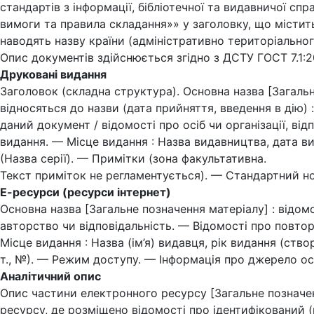
стандартів з інформації, бібліотечної та видавничої спр
вимоги та правила складання»» у заголовку, що містит
наводять назву країни (адміністративно територіальног
Опис документів здійснюється згідно з ДСТУ ГОСТ 7.1:
Друковані видання
Заголовок (складна структура). Основна назва [Загальн
відносяться до назви (дата прийняття, введення в дію) 
даний документ / відомості про осіб чи організації, ві
видання. — Місце видання : Назва видавництва, дата в
(Назва серії). — Примітки (зона факультативна.
Текст приміток не регламентується). — Стандартний но
Е-ресурси (ресурси інтернет)
Основна назва [Загальне позначення матеріалу] : відом
авторство чи відповідальність. — Відомості про повто
Місце видання : Назва (ім’я) видавця, рік видання (ство
т., №). — Режим доступу. — Інформація про джерело ос
Аналітичний опис
Опис частини електронного ресурсу [Загальне позначен
ресурсу, де розміщено відомості про ідентифікований (