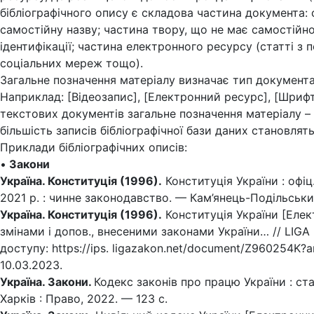
бібліографічного опису є складова частина документа: 
самостійну назву; частина твору, що не має самостійної
ідентифікації; частина електронного ресурсу (статті з 
соціальних мереж тощо).
Загальне позначення матеріалу визначає тип документа,
Наприклад: [Відеозапис], [Електронний ресурс], [Шриф
текстових документів загальне позначення матеріалу – 
більшість записів бібліографічної бази даних становлят
Приклади бібліографічних описів:
•
Закони
Україна. Конституція (1996).
Конституція України : офіц
2021 р. : чинне законодавство. — Кам’янець-Подільський
Україна. Конституція (1996).
Конституція України [Елект
змінами і допов., внесеними законами України… // LIGA 
доступу: https://ips. ligazakon.net/document/Z960254K?
10.03.2023.
Україна. Закони.
Кодекс законів про працю України : стан
Харків : Право, 2022. — 123 с.