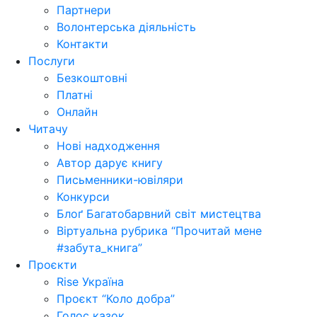
Партнери
Волонтерська діяльність
Контакти
Послуги
Безкоштовні
Платні
Онлайн
Читачу
Нові надходження
Автор дарує книгу
Письменники-ювіляри
Конкурси
Блоґ Багатобарвний світ мистецтва
Віртуальна рубрика “Прочитай мене
#забута_книга”
Проєкти
Rise Україна
Проєкт “Коло добра”
Голос казок