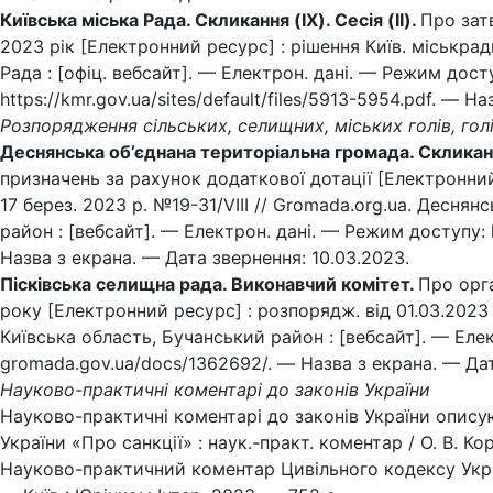
Київська міська Рада. Скликання (IX). Сесія (II).
Про зат
2023 рік [Електронний ресурс] : рішення Київ. міськра
Рада : [офіц. вебсайт]. — Електрон. дані. — Режим дост
https://kmr.gov.ua/sites/default/files/5913-5954.pdf. — 
Розпорядження сільських, селищних, міських голів, гол
Деснянська об’єднана територіальна громада. Скликання 
призначень за рахунок додаткової дотації [Електронний
17 берез. 2023 р. №19-31/VIII // Gromada.org.ua. Деснян
район : [вебсайт]. — Електрон. дані. — Режим доступу: 
Назва з екрана. — Дата звернення: 10.03.2023.
Пісківська селищна рада. Виконавчий комітет.
Про орга
року [Електронний ресурс] : розпорядж. від 01.03.2023
Київська область, Бучанський район : [вебсайт]. — Елек
gromada.gov.ua/docs/1362692/. — Назва з екрана. — Дат
Науково-практичні коментарі до законів України
Науково-практичні коментарі до законів України опису
України «Про санкції» : наук.-практ. коментар / О. В. Кор
Науково-практичний коментар Цивільного кодексу України :