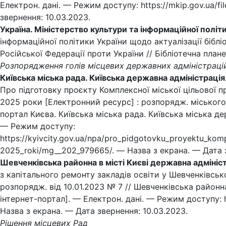
Електрон. дані. — Режим доступу: https://mkip.gov.ua/fi
звернення: 10.03.2023.
Україна. Міністерство культури та інформаційної політ
інформаційної політики України щодо актуалізації біблі
Російської Федерації проти України // Бібліотечна план
Розпорядження голів місцевих державних адміністраці
Київська міська рада. Київська державна адміністрація
Про підготовку проєкту Комплексної міської цільової 
2025 роки [Електронний ресурс] : розпорядж. міського 
портал Києва. Київська міська рада. Київська міська дер
— Режим доступу:
https://kyivcity.gov.ua/npa/pro_pidgotovku_proyektu_kom
2025_roki/mg__202_979665/. — Назва з екрана. — Дата з
Шевченківська районна в місті Києві державна адмініст
з капітального ремонту закладів освіти у Шевченківськ
розпорядж. від 10.01.2023 № 7 // Шевченківська районна 
інтернет-портал]. — Електрон. дані. — Режим доступу: htt
Назва з екрана. — Дата звернення: 10.03.2023.
Рішення місцевих Рад