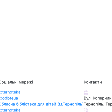
Соціальні мережі
Контакти
@ternoteka
@odbteua
Вул. Коперника
Обласна бібліотека для дітей (м.Тернопіль)
Тернопіль, Те
@ternoteka