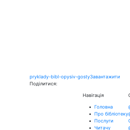
pryklady-bibl-opysiv-gosty
Завантажити
Поділитися:
Навігація
Головна
Про бібліотеку
Послуги
Читачу