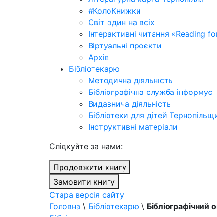
#КолоКнижки
Світ один на всіх
Інтерактивні читання «Reading for
Віртуальні проєкти
Архів
Бібліотекарю
Методична діяльність
Бібліографічна служба інформує
Видавнича діяльність
Бібліотеки для дітей Тернопільщ
Інструктивні матеріали
Cлідкуйте за нами:
Продовжити книгу
Замовити книгу
Стара версія сайту
Головна
\
Бібліотекарю
\
Бібліографічний 