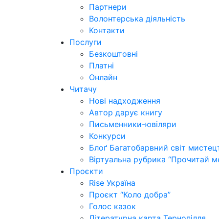
Партнери
Волонтерська діяльність
Контакти
Послуги
Безкоштовні
Платні
Онлайн
Читачу
Нові надходження
Автор дарує книгу
Письменники-ювіляри
Конкурси
Блоґ Багатобарвний світ мистец
Віртуальна рубрика “Прочитай м
Проєкти
Rise Україна
Проєкт “Коло добра”
Голос казок
Літературна карта Тернопілля