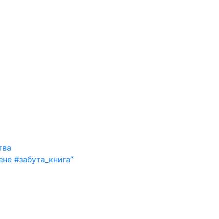
тва
ене #забута_книга”