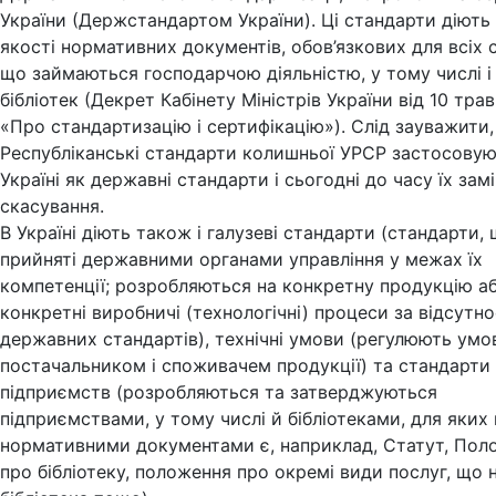
України (Держстандартом України). Ці стандарти діють в
якості нормативних документів, обов’язкових для всіх с
що займаються господарчою діяльністю, у тому числі і
бібліотек (Декрет Кабінету Міністрів України від 10 трав
«Про стандартизацію і сертифікацію»). Слід зауважити
Республіканські стандарти колишньої УРСР застосовую
Україні як державні стандарти і сьогодні до часу їх зам
скасування.
В Україні діють також і галузеві стандарти (стандарти,
прийняті державними органами управління у межах їх
компетенції; розробляються на конкретну продукцію а
конкретні виробничі (технологічні) процеси за відсутно
державних стандартів), технічні умови (регулюють умо
постачальником і споживачем продукції) та стандарти
підприємств (розробляються та затверджуються
підприємствами, у тому числі й бібліотеками, для яких
нормативними документами є, наприклад, Статут, Пол
про бібліотеку, положення про окремі види послуг, що 