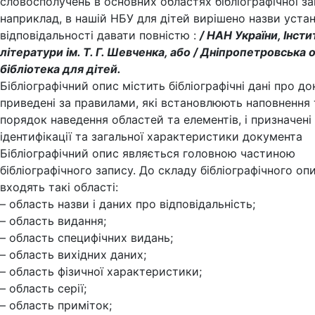
словосполучень в основних областях бібліографічної зап
наприклад, в нашій НБУ для дітей вирішено назви устан
відповідальності давати повністю :
/ НАН України, Інсти
літератури ім. Т. Г. Шевченка, або / Дніпропетровська 
бібліотека для дітей.
Бібліографічний опис містить бібліографічні дані про до
приведені за правилами, які встановлюють наповнення 
порядок наведення областей та елементів, і призначені
ідентифікації та загальної характеристики документа
Бібліографічний опис являється головною частиною
бібліографічного запису. До складу бібліографічного оп
входять такі області:
– область назви і даних про відповідальність;
– область видання;
– область специфічних видань;
– область вихідних даних;
– область фізичної характеристики;
– область серії;
– область приміток;