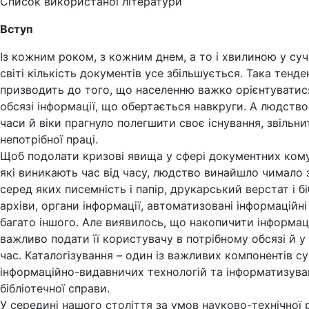
Список використаної літератури
Вступ
Із кожним роком, з кожним днем, а то і хвилиною у су
світі кількість документів усе збільшується. Така тенде
призводить до того, що населенню важко орієнтуватис
обсязі інформації, що обертається навкруги. А людство 
часи й віки прагнуло полегшити своє існування, звільни
непотрібної праці.
Щоб подолати кризові явища у сфері документних кому
які виникають час від часу, людство винайшло чимало з
серед яких писемність і папір, друкарський верстат і бі
архіви, органи інформації, автоматизовані інформаційні
багато іншого. Але виявилось, що накопичити інформац
важливо подати її користувачу в потрібному обсязі й у
час. Каталогізування – один із важливих компонентів с
інформаційно-видавничих технологій та інформатизува
бібліотечної справи.
У середині нашого століття за умов науково-технічної 