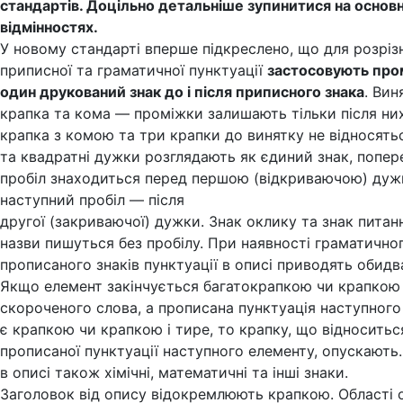
стандартів. Доцільно детальніше зупинитися на основ
відмінностях.
У новому стандарті вперше підкреслено, що для розріз
приписної та граматичної пунктуації
застосовують про
один друкований знак до і після приписного знака
. Ви
крапка та кома — проміжки залишають тільки після них
крапка з комою та три крапки до винятку не відносятьс
та квадратні дужки розглядають як єдиний знак, попер
пробіл знаходиться перед першою (відкриваючою) дуж
наступний пробіл — після
другої (закриваючої) дужки. Знак оклику та знак питанн
назви пишуться без пробілу. При наявності граматичног
прописаного знаків пунктуації в описі приводять обидв
Якщо елемент закінчується багатокрапкою чи крапкою 
скороченого слова, а прописана пунктуація наступного
є крапкою чи крапкою і тире, то крапку, що відноситьс
прописаної пунктуації наступного елементу, опускають
в описі також хімічні, математичні та інші знаки.
Заголовок від опису відокремлюють крапкою. Області 