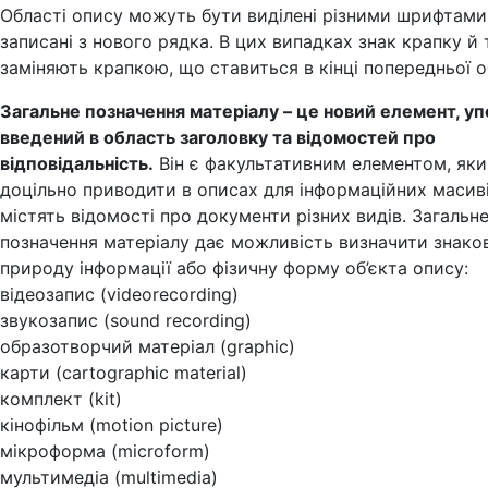
Області опису можуть бути виділені різними шрифтами
записані з нового рядка. В цих випадках знак крапку й
заміняють крапкою, що ставиться в кінці попередньої о
Загальне позначення матеріалу – це новий елемент, у
введений в область заголовку та відомостей про
відповідальність.
Він є факультативним елементом, як
доцільно приводити в описах для інформаційних масив
містять відомості про документи різних видів. Загальн
позначення матеріалу дає можливість визначити знако
природу інформації або фізичну форму об’єкта опису:
відеозапис (videorecording)
звукозапис (sound recording)
образотворчий матеріал (graphic)
карти (cartographic material)
комплект (kit)
кінофільм (motion picture)
мікроформа (microform)
мультимедіа (multimedia)