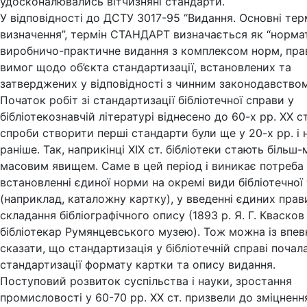
удосконалювались вітчизняні стандарти.
У відповідності до ДСТУ 3017-95 “Видання. Основні тер
визначення”, термін СТАНДАРТ визначається як “норма
виробничо-практичне видання з комплексом норм, пра
вимог щодо об’єкта стандартизації, встановлених та
затверджених у відповідності з чинним законодавством
Початок робіт зі стандартизації бібліотечної справи у
бібліотекознавчій літературі віднесено до 60-х рр. XX ст
спроби створити перші стандарти були ще у 20-х рр. і 
раніше. Так, наприкінці XIX ст. бібліотеки стають більш
масовим явищем. Саме в цей період і виникає потреба
встановленні єдиної норми на окремі види бібліотечної 
(наприклад, каталожну картку), у введенні єдиних прав
складання бібліографічного опису (1893 р. Я. Г. Квасков
бібліотекар Румянцевського музею). Тож можна із впев
сказати, що стандартизація у бібліотечній справі почала
стандартизації формату картки та опису видання.
Поступовий розвиток суспільства і науки, зростання
промисловості у 60-70 рр. XX ст. призвели до зміцненн