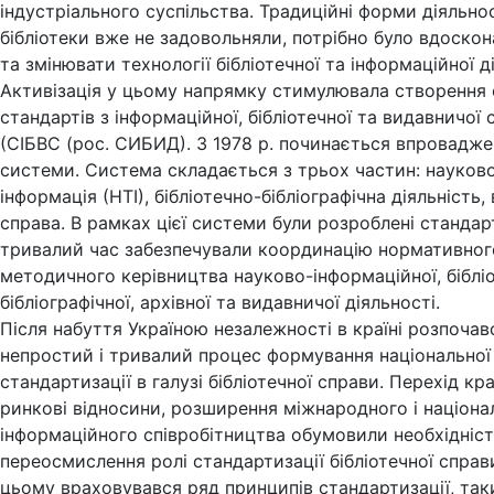
індустріального суспільства. Традиційні форми діяльно
бібліотеки вже не задовольняли, потрібно було вдоско
та змінювати технології бібліотечної та інформаційної д
Активізація у цьому напрямку стимулювала створення
стандартів з інформаційної, бібліотечної та видавничої
(СІБВС (рос. СИБИД). 3 1978 р. починається впроваджен
системи. Система складається з трьох частин: науково
інформація (НТІ), бібліотечно-бібліографічна діяльність
справа. В рамках цієї системи були розроблені стандарт
тривалий час забезпечували координацію нормативног
методичного керівництва науково-інформаційної, біблі
бібліографічної, архівної та видавничої діяльності.
Після набуття Україною незалежності в країні розпочав
непростий і тривалий процес формування національної
стандартизації в галузі бібліотечної справи. Перехід кра
ринкові відносини, розширення міжнародного і націона
інформаційного співробітництва обумовили необхідніс
переосмислення ролі стандартизації бібліотечної справ
цьому враховувався ряд принципів стандартизації, таки