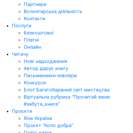
Партнери
Волонтерська діяльність
Контакти
Послуги
Безкоштовні
Платні
Онлайн
Читачу
Нові надходження
Автор дарує книгу
Письменники-ювіляри
Конкурси
Блоґ Багатобарвний світ мистецтва
Віртуальна рубрика “Прочитай мене
#забута_книга”
Проєкти
Rise Україна
Проєкт “Коло добра”
Голос казок