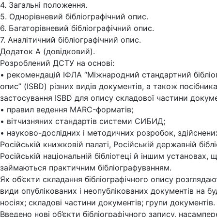
4. Загальні положення.
5. Однорівневий бібліографічний опис.
6. Багаторівневий бібліографічний опис.
7. Аналітичний бібліографічний опис.
Додаток А (довідковий).
Розроблений ДСТУ на основі:
• рекомендацій ІФЛА “Міжнародний стандартний бібліо
опис” (ISBD) різних видів документів, а також посібника
застосування ISBD для опису складової частини докуме
• правил ведення MARC-форматів;
• вітчизняних стандартів системи СИБИД;
• науково-дослідних і методичних розробок, здійснени
Російській книжковій палаті, Російській державній біблі
Російській національній бібліотеці й іншим установах, 
займаються практичним бібліографуванням.
Як об’єкти складання бібліографічного опису розглядаю
види опублікованих і неопублікованих документів на б
носіях; складові частини документів; групи документів.
Введено нові об’єкти бібліографічного запису, насампер