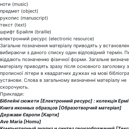
ноти (music)
предмет (object)
рукопис (manuscript)
текст (text)
шрифт Брайля (braille)
електронний ресурс (electronic resource)
Загальне позначення матеріалу приводять у встановлен
вибираючи з даного списку один відповідний термін. П
віддають позначенню фізичної форми. Загальне визнач
матеріалу приводять зразу після основного заголовку з
прописної літери в квадратних дужках на мові бібліогр
установи. Слова в загальному визначенні матеріалу не
скорочують.
Приклади:
Біблейні сюжети [Електронний ресурс] : колекція Ерм
Книга иконных образцов [Образотворчий матеріал]
Держави Європи [Карти]
Ave Maria [Homu]
Компьютерный анализ и синтез геоизображений [Текс