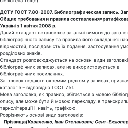
бібліотека тощо).
ДСТУ ГОСТ 7.80-2007. Библиографическая запись. Заг
Общие требования и правила составления»
ратифіков
Україні з 1 квітня 2008 р.
Даний стандарт встановлює загальні вимоги до заголо
бібліографічного запису та правила його складання: наб
відомостей, послідовність їх подання, застосування ум
розділових знаків.
Стандарт розповсюджується на основні види заголовкі
бібліографічних записах, але не використовується в
бібліографічних посиланнях.
Заголовок подають окремим рядком у записах, призна
каталогів – відповідно ГОСТ 7.51.
Мова заголовка, як правило, збігається з мовою бібліо
опису, але може бути й мовою перекладу, в транскрипці
тарнслітерації і, навіть, графікою.
Розрізняють основі види заголовків:
–
Прізвища
(Коваленко, Іван Степанович; Сент-Екзюпер