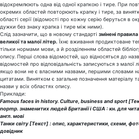
відокремлюють одна від одної крапкою і тире. При пов
окремих областей повторюють крапку і тире, за винят
області серії (відомості про кожну серію беруться в ок
дужки без знаку крапка і тире між ними).
Слід зазначити, що в новому стандарті
змінені правил
великої та малої літер.
Їхнє вживання продиктоване те
тільки нормами мови, а й розділенням областей бібліо
опису. Перші слова відомостей, що відносяться до наз
відомостей про відповідальність записуються з малої л
якщо вони не є власними назвами, першими словами н
цитатами. Винятком є загальне позначення матеріалу та
назви у всіх областях опису.
Приклади:
Famous faces in history. Culture, business and sport [Тек
nopmp. знаменитих людей Британії і США : кн. для чита
англ. мові
Танки світу [Текст] : опис, характеристики, схеми, фото
довідник