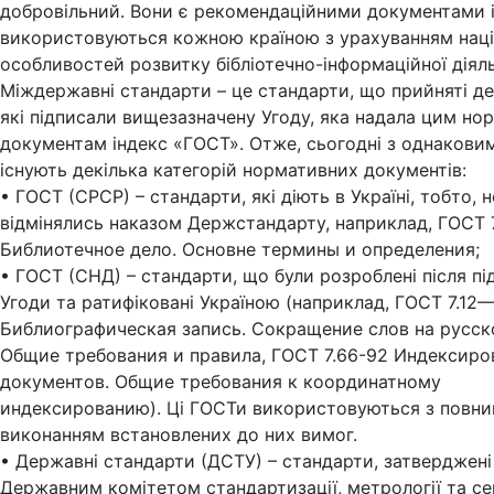
добровільний. Вони є рекомендаційними документами 
використовуються кожною країною з урахуванням нац
особливостей розвитку бібліотечно-інформаційної діяль
Міждержавні стандарти – це стандарти, що прийняті д
які підписали вищезазначену Угоду, яка надала цим н
документам індекс «ГОСТ». Отже, сьогодні з однакови
існують декілька категорій нормативних документів:
• ГОСТ (СРСР) – стандарти, які діють в Україні, тобто, н
відмінялись наказом Держстандарту, наприклад, ГОСТ 
Библиотечное дело. Основне термины и определения;
• ГОСТ (СНД) – стандарти, що були розроблені після пі
Угоди та ратифіковані Україною (наприклад, ГОСТ 7.12
Библиографическая запись. Сокращение слов на русск
Общие требования и правила, ГОСТ 7.66-92 Индексиро
документов. Общие требования к координатному
индексированию). Ці ГОСТи використовуються з повн
виконанням встановлених до них вимог.
• Державні стандарти (ДСТУ) – стандарти, затверджені
Державним комітетом стандартизації, метрології та се