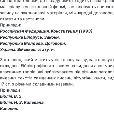
Складні заголовки, до складу яких входить назва країн
матеріалу в уніфікованній формі, застосовують при скл
запису на законодавчі матеріали, міжнародні договори,
статути та настанови.
Приклади:
Российская Федерация. Конституция (1993).
Республіка Білорусь. Закони.
Республіка Молдова. Договори.
Україна. Військові статути.
Заголовок, який містить уніфіковану назву, застосовує
складанні бібліографічного запису на видання анонімни
класичних творів, які публікувалися під різними заголо
видання текстів священних писань, літургічні книги, вид
17 ст. з різними складними назвами.
Приклади :
Біблія. В. З.
Біблія. Н. З. Калевала.
Каноник.