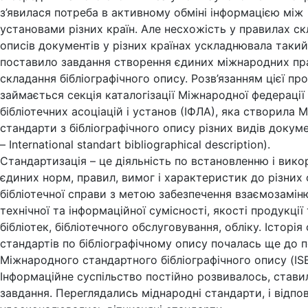
з’явилася потреба в активному обміні інформацією між
установами різних країн. Але несхожість у правилах с
описів документів у різних країнах ускладнювала такий
поставило завдання створення єдиних міжнародних пр
складання бібліографічного опису. Розв’язанням цієї пр
займається секція каталогізації Міжнародної федерації
бібліотечних асоціацій і установ (ІФЛА), яка створила 
стандарти з бібліографічного опису різних видів докуме
– International standart bibliographical description).
Стандартизація – це діяльність по встановленню і вик
єдиних норм, правил, вимог і характеристик до різних о
бібліотечної справи з метою забезпечення взаємозамін
технічної та інформаційної сумісності, якості продукції
бібліотек, бібліотечного обслуговування, обліку. Історія
стандартів по бібліографічному опису почалась ще до 
Міжнародного стандартного бібліографічного опису (IS
Інформаційне суспільство постійно розвивалось, стави
завдання. Переглядались міднародні стандарти, і відпо