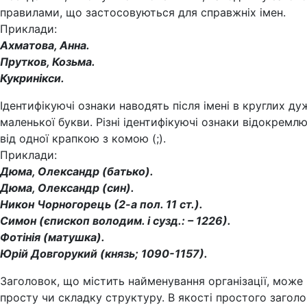
правилами, що застосовуються для справжніх імен.
Приклади:
Ахматова, Анна.
Прутков, Козьма.
Кукринікси.
Ідентифікуючі ознаки наводять після імені в круглих ду
маленької букви. Різні ідентифікуючі ознаки відокремл
від одної крапкою з комою (;).
Приклади:
Дюма, Олександр (батько).
Дюма, Олександр (син).
Никон Чорногорець (2-а пол. 11 ст.).
Симон (єпископ володим. і сузд.: – 1226).
Фотінія (матушка).
Юрій Довгорукий (князь; 1090-1157).
Заголовок, що містить найменування організації, може
просту чи складку структуру. В якості простого загол