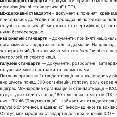
міжнародні стандарти
– документи, прийняті міжнаро
організацією зі стандартизації (ІСО),
міждержавні стандарти
– документи, прийняті країна
приєднались до Угоди про проведення погодженої полі
галузі стандартизації, метрології та сертифікації, і зас
ними безпосередньо,
національні стандарти
– документи, прийняті націонал
органами зі стандартизації однієї держави. Наприклад
затверджений Державним комітетом України зі стандар
метрології та сертифікації,
галузеві стандарти
— документи, розроблені і затверд
галузевим міністерствами та відомствами.
Питання організації стандартизації на міжнародному рі
вирішують понад 300 організацій, головну роль серед 
відіграє Міжнародна організація зі стандартизації – ІСО.
структури входять понад 160 технічних комітетів (ТК).
них – ТК-46 “Документація” – займається стандартизац
галузі бібліотечної, видавничої, інформаційної та архівн
Статус міжнародних стандартів для країн-членів ІСО –