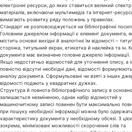
електронні ресурси, до яких ставиться великий спект
матеріалів, включаючи мультимедіа та Інтернет-ресурс
вимагають розвитку ряду положень у правилах.
Стандарт не розповсюджується на бібліографічні посил
Головним джерелом інформації є елемент документа, я
містить основні вихідні й аналогічні їм відомості – титу
сторінка, титульний екран, етикетка й наклейка та ін. 
документа має визначене головне джерело інформації.
Якщо недостатньо відомостей для уточнення опису, а і
повністю відсутні необхідні дані, відомості формулюють
аналізу документа. Сформульовані чи взяті з інших дже
відомості подають у квадратних дужках.
Структура й повнота бібліографічного запису в основн
залишається незміненою, однак набір відомостей у
машиночитному записі повинен бути максимально пов
при пошуку необхідної інформації можна було одержат
характеристику документа у необхідному обсязі. 3 ціє
зокрема, мінімізовані можливості скорочення слів та