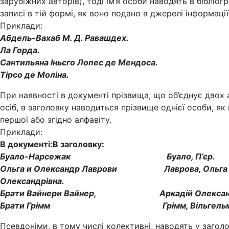
зарубіжних авторів), тоді ім’я особи наводять в бібліог
записі в тій формі, як воно подано в джерелі інформації
Приклади:
Абдель-Вахаб М. Д. Равашдех.
Ла Горда.
Сантильяна Іньєго Лопес де Мендоса.
Тірсо де Моліна.
При наявності в документі прізвища, що об’єднує двох 
осіб, в заголовку наводиться прізвище однієї особи, як
першої або згідно алфавіту.
Приклади:
В документі:
В заголовку:
Буало-Нарсежак Буало, П’єр.
Ольга и Олександр Лаврови Лаврова, Ольга
Олександрівна.
Брати Вайнери Вайнер, Аркадій Олександ
Брати Грімм Грімм, Вільгельм
Псевдоніми, в тому числі колективні, наводять у загол