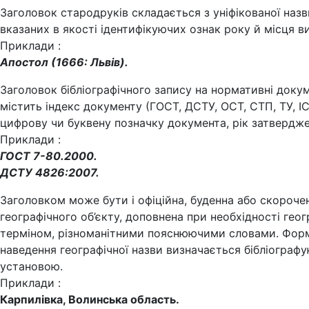
Заголовок стародруків складається з уніфікованої назв
вказаних в якості ідентифікуючих ознак року й місця в
Приклади :
Апостол (1666: Львів).
Заголовок бібліографічного запису на нормативні доку
містить індекс документу (ГОСТ, ДСТУ, ОСТ, СТП, ТУ, ІС
цифрову чи буквену позначку документа, рік затвердже
Приклади :
ГОСТ 7-80.2000.
ДСТУ 4826:2007.
Заголовком може бути і офіційна, буденна або скороче
географічного об’єкту, доповнена при необхідності гео
терміном, різноманітними пояснюючими словами. Фор
наведення географічної назви визначається бібліограф
установою.
Приклади :
Карпилівка, Волинська область.