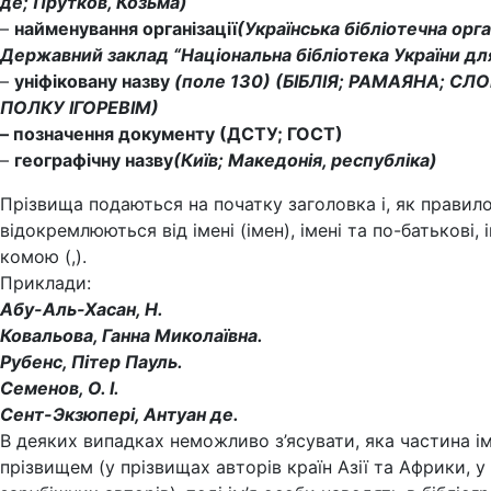
де; Прутков, Козьма)
–
найменування організації
(Українська бібліотечна орга
Державний заклад “Національна бібліотека України для
–
уніфіковану назву
(поле 130) (БІБЛІЯ; РАМАЯНА; СЛ
ПОЛКУ ІГОРЕВІМ)
– позначення документу (ДСТУ; ГОСТ)
–
географічну назву
(Київ; Македонія, республіка)
Прізвища подаються на початку заголовка і, як правило
відокремлюються від імені (імен), імені та по-батькові, і
комою (,).
Приклади:
Абу-Аль-Хасан, Н.
Ковальова, Ганна Миколаївна.
Рубенс, Пітер Пауль.
Семенов, О. І.
Сент-Экзюпері, Антуан де.
В деяких випадках неможливо з’ясувати, яка частина ім
прізвищем (у прізвищах авторів країн Азії та Африки, у