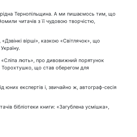
 рідна Тернопільщина. А ми пишаємось тим, що
йомили читачів з її чудовою творчістю,
, «Дзвінкі вірші», казкою «Світлячок», що
Україну.
у «Сліпа лють», про дивовижний порятунок
и Торохтушко, що став оберегом для
ід юних експертів і, звичайно ж, автограф-сесія
тачів бібліотеки книги: «Загублена усмішка»,