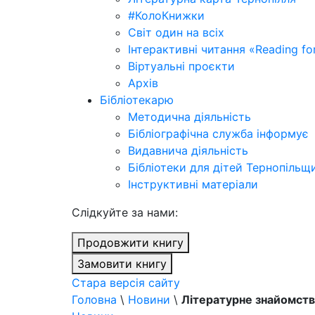
#КолоКнижки
Світ один на всіх
Інтерактивні читання «Reading for
Віртуальні проєкти
Архів
Бібліотекарю
Методична діяльність
Бібліографічна служба інформує
Видавнича діяльність
Бібліотеки для дітей Тернопільщ
Інструктивні матеріали
Cлідкуйте за нами:
Продовжити книгу
Замовити книгу
Стара версія сайту
Головна
\
Новини
\
Літературне знайомство