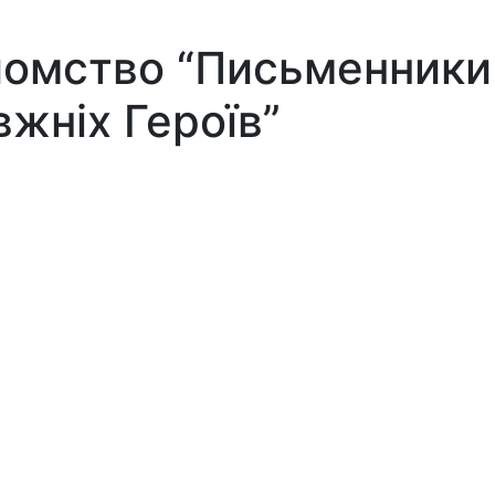
омство “Письменники 
вжніх Героїв”