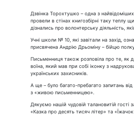
Дзвінка Торохтушко – одна з найвідоміши
провели в стінах книгозбірні таку теплу щ
дізнались про волонтерську діяльність, які
Учні школи № 10, які завітали на захід, о
присвячена Андрію Дрьоміну – бійцю полку 
Письменниця також розповіла про те, як д
воїна, який мав при собі іконку з надрук
українських захисників.
А ще – було багато-пребагато запитань від
з «живою письменницею».
Дякуємо нашій чудовій талановитій гості з
«Казка про десять тисяч літер» та «Їжачок