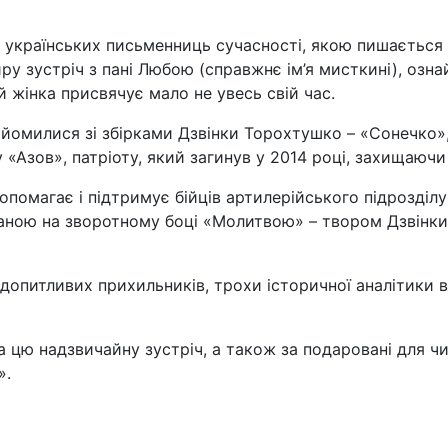
х українських письменниць сучасності, якою пишається
иру зустріч з пані Любою (справжнє ім’я мисткині), озна
й жінка присвячує мало не увесь свій час.
знайомилися зі збірками Дзвінки Торохтушко – «Сонечко»
«Азов», патріоту, який загинув у 2014 році, захищаючи 
опомагає і підтримує бійців артилерійського підрозділ
ованою на зворотному боці «Молитвою» – твором Дзвінк
 допитливих прихильників, трохи історичної аналітики в
а цю надзвичайну зустріч, а також за подаровані для чи
».