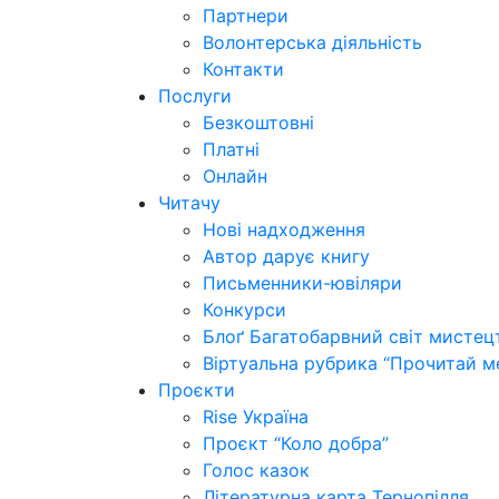
Партнери
Волонтерська діяльність
Контакти
Послуги
Безкоштовні
Платні
Онлайн
Читачу
Нові надходження
Автор дарує книгу
Письменники-ювіляри
Конкурси
Блоґ Багатобарвний світ мистец
Віртуальна рубрика “Прочитай м
Проєкти
Rise Україна
Проєкт “Коло добра”
Голос казок
Літературна карта Тернопілля