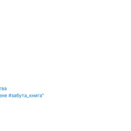
тва
ене #забута_книга”