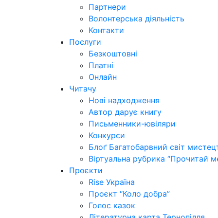
Партнери
Волонтерська діяльність
Контакти
Послуги
Безкоштовні
Платні
Онлайн
Читачу
Нові надходження
Автор дарує книгу
Письменники-ювіляри
Конкурси
Блоґ Багатобарвний світ мистец
Віртуальна рубрика “Прочитай м
Проєкти
Rise Україна
Проєкт “Коло добра”
Голос казок
Літературна карта Тернопілля