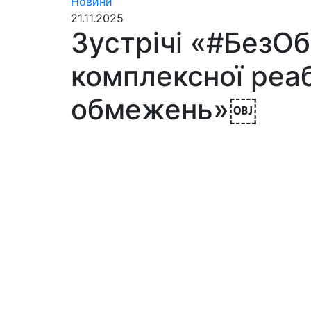
Новини
21.11.2025
Зустрічі «#БезО
комплексної реабі
обмежень»￼