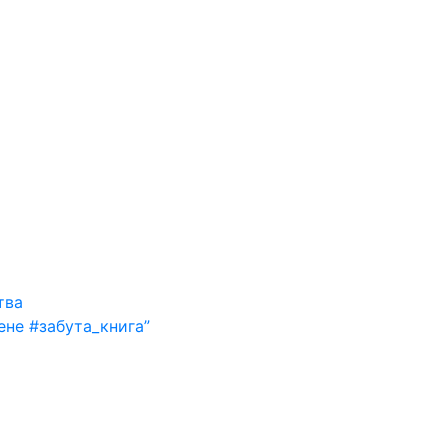
тва
ене #забута_книга”