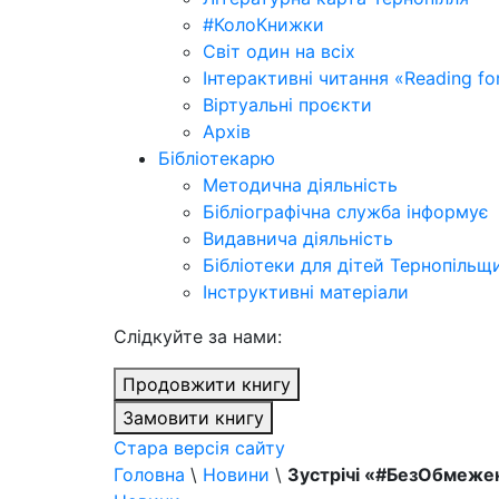
#КолоКнижки
Світ один на всіх
Інтерактивні читання «Reading for
Віртуальні проєкти
Архів
Бібліотекарю
Методична діяльність
Бібліографічна служба інформує
Видавнича діяльність
Бібліотеки для дітей Тернопільщ
Інструктивні матеріали
Cлідкуйте за нами:
Продовжити книгу
Замовити книгу
Стара версія сайту
Головна
\
Новини
\
Зустрічі «#БезОбмежен