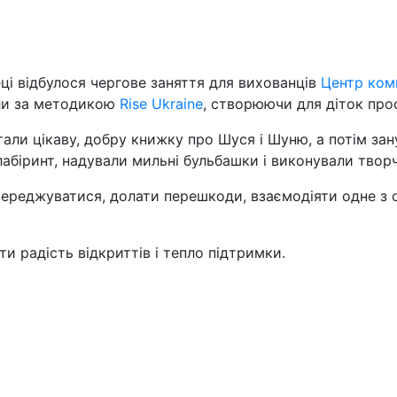
ці відбулося чергове заняття для вихованців
Центр комп
али за методикою
Rise Ukraine
, створюючи для діток прос
али цікаву, добру книжку про Шуся і Шуню, а потім зан
 лабіринт, надували мильні бульбашки і виконували тво
осереджуватися, долати перешкоди, взаємодіяти одне з 
ти радість відкриттів і тепло підтримки.