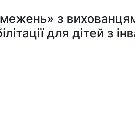
бмежень» з вихованця
літації для дітей з ін