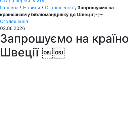
Стара версія сайту
Головна
\
Новини
\
Оголошення
\
Запрошуємо на
країнознавчу бібліомандрівку до Швеції ￼￼
Оголошення
02.06.2026
Запрошуємо на країно
Швеції ￼￼