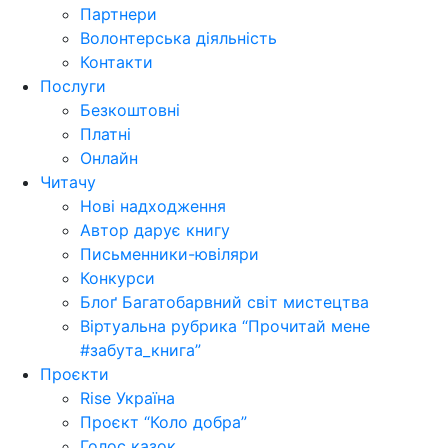
Партнери
Волонтерська діяльність
Контакти
Послуги
Безкоштовні
Платні
Онлайн
Читачу
Нові надходження
Автор дарує книгу
Письменники-ювіляри
Конкурси
Блоґ Багатобарвний світ мистецтва
Віртуальна рубрика “Прочитай мене
#забута_книга”
Проєкти
Rise Україна
Проєкт “Коло добра”
Голос казок