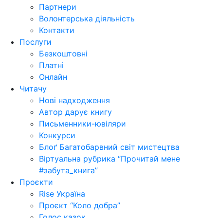
Партнери
Волонтерська діяльність
Контакти
Послуги
Безкоштовні
Платні
Онлайн
Читачу
Нові надходження
Автор дарує книгу
Письменники-ювіляри
Конкурси
Блоґ Багатобарвний світ мистецтва
Віртуальна рубрика “Прочитай мене
#забута_книга”
Проєкти
Rise Україна
Проєкт “Коло добра”
Голос казок