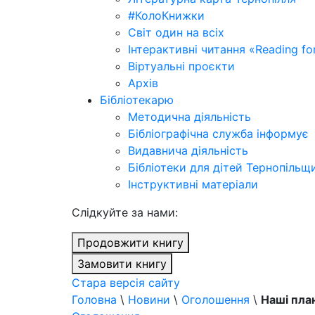
#КолоКнижки
Світ один на всіх
Інтерактивні читання «Reading for
Віртуальні проєкти
Архів
Бібліотекарю
Методична діяльність
Бібліографічна служба інформує
Видавнича діяльність
Бібліотеки для дітей Тернопільщ
Інструктивні матеріали
Cлідкуйте за нами:
Продовжити книгу
Замовити книгу
Стара версія сайту
Головна
\
Новини
\
Оголошення
\
Наші план