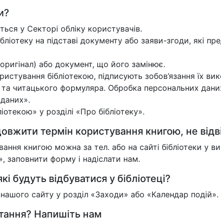
и?
ться у Секторі обліку користувачів.
ібліотеку на підставі документу або заяви-згоди, які пре
оригінал) або документ, що його замінює.
истування бібліотекою, підписують зобов’язання їх вик
и та читацького формуляра. Обробка персональних дани
 даних».
отекою» у розділі «Про бібліотеку».
овжити термін користування книгою, не відв
ння книгою можна за тел. або на сайті бібліотеки у 
 заповнити форму і надіслати нам.
кі будуть відбуватися у бібліотеці?
у нашого сайту у розділ «Заходи» або «Календар подій».
итання? Напишіть нам