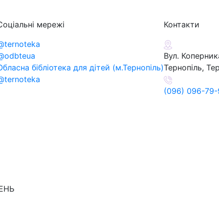
Соціальні мережі
Контакти
@ternoteka
@odbteua
Вул. Коперника
Обласна бібліотека для дітей (м.Тернопіль)
Тернопіль, Те
@ternoteka
(096) 096-79-
ДЕНЬ