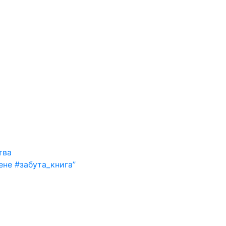
тва
ене #забута_книга”