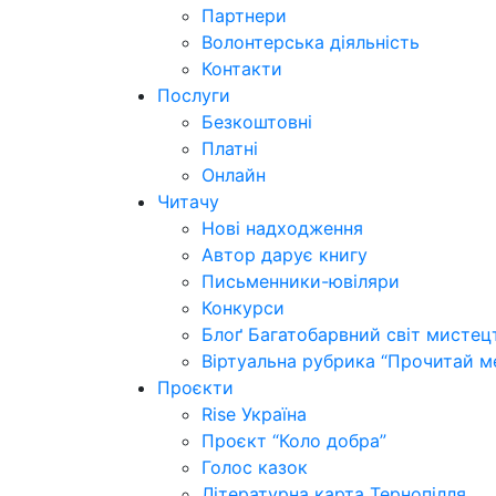
Партнери
Волонтерська діяльність
Контакти
Послуги
Безкоштовні
Платні
Онлайн
Читачу
Нові надходження
Автор дарує книгу
Письменники-ювіляри
Конкурси
Блоґ Багатобарвний світ мистец
Віртуальна рубрика “Прочитай м
Проєкти
Rise Україна
Проєкт “Коло добра”
Голос казок
Літературна карта Тернопілля