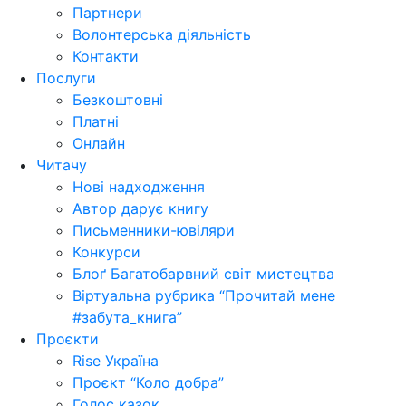
Партнери
Волонтерська діяльність
Контакти
Послуги
Безкоштовні
Платні
Онлайн
Читачу
Нові надходження
Автор дарує книгу
Письменники-ювіляри
Конкурси
Блоґ Багатобарвний світ мистецтва
Віртуальна рубрика “Прочитай мене
#забута_книга”
Проєкти
Rise Україна
Проєкт “Коло добра”
Голос казок