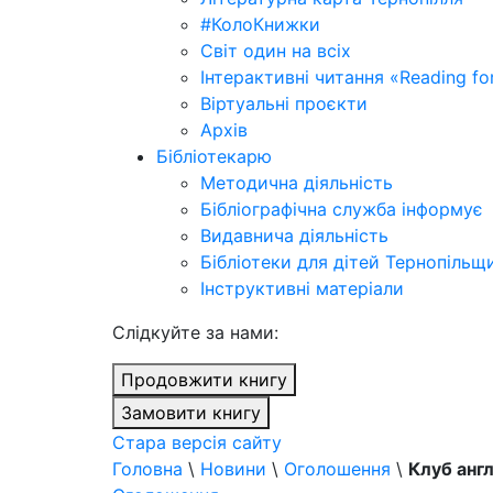
#КолоКнижки
Світ один на всіх
Інтерактивні читання «Reading for
Віртуальні проєкти
Архів
Бібліотекарю
Методична діяльність
Бібліографічна служба інформує
Видавнича діяльність
Бібліотеки для дітей Тернопільщ
Інструктивні матеріали
Cлідкуйте за нами:
Продовжити книгу
Замовити книгу
Стара версія сайту
Головна
\
Новини
\
Оголошення
\
Клуб англ