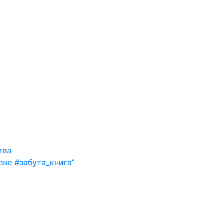
тва
ене #забута_книга”