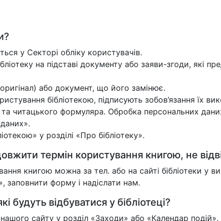
и?
ться у Секторі обліку користувачів.
ібліотеку на підставі документу або заяви-згоди, які пре
оригінал) або документ, що його замінює.
истування бібліотекою, підписують зобов’язання їх вик
и та читацького формуляра. Обробка персональних дани
 даних».
отекою» у розділі «Про бібліотеку».
овжити термін користування книгою, не відв
ння книгою можна за тел. або на сайті бібліотеки у 
 заповнити форму і надіслати нам.
кі будуть відбуватися у бібліотеці?
у нашого сайту у розділ «Заходи» або «Календар подій».