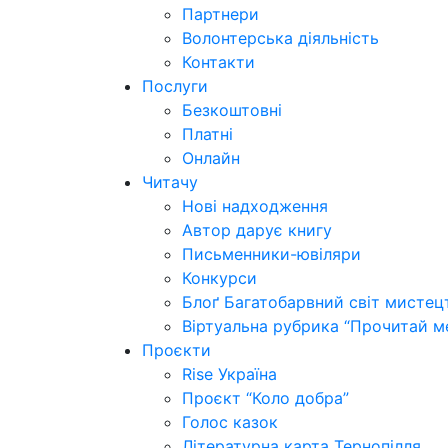
Партнери
Волонтерська діяльність
Контакти
Послуги
Безкоштовні
Платні
Онлайн
Читачу
Нові надходження
Автор дарує книгу
Письменники-ювіляри
Конкурси
Блоґ Багатобарвний світ мистец
Віртуальна рубрика “Прочитай м
Проєкти
Rise Україна
Проєкт “Коло добра”
Голос казок
Літературна карта Тернопілля