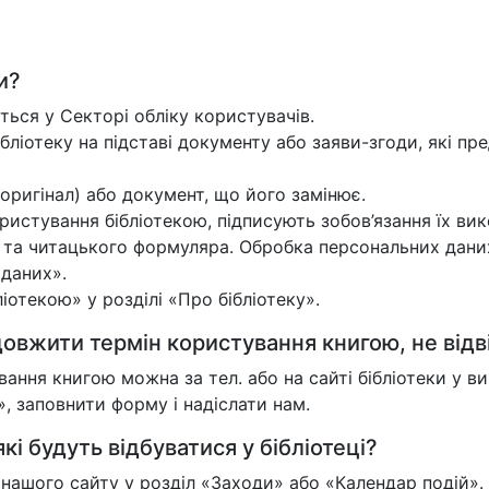
и?
ться у Секторі обліку користувачів.
ібліотеку на підставі документу або заяви-згоди, які пре
оригінал) або документ, що його замінює.
истування бібліотекою, підписують зобов’язання їх вик
и та читацького формуляра. Обробка персональних дани
 даних».
отекою» у розділі «Про бібліотеку».
овжити термін користування книгою, не відв
ння книгою можна за тел. або на сайті бібліотеки у 
 заповнити форму і надіслати нам.
кі будуть відбуватися у бібліотеці?
у нашого сайту у розділ «Заходи» або «Календар подій».