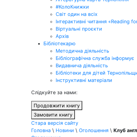
#КолоКнижки
Світ один на всіх
Інтерактивні читання «Reading for
Віртуальні проєкти
Архів
Бібліотекарю
Методична діяльність
Бібліографічна служба інформує
Видавнича діяльність
Бібліотеки для дітей Тернопільщ
Інструктивні матеріали
Cлідкуйте за нами:
Продовжити книгу
Замовити книгу
Стара версія сайту
Головна
\
Новини
\
Оголошення
\
Клуб англ