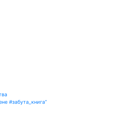
тва
ене #забута_книга”