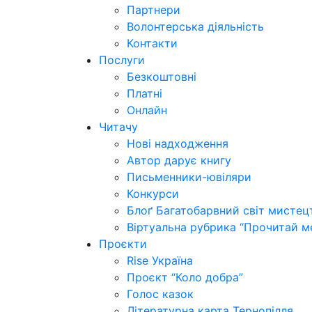
Партнери
Волонтерська діяльність
Контакти
Послуги
Безкоштовні
Платні
Онлайн
Читачу
Нові надходження
Автор дарує книгу
Письменники-ювіляри
Конкурси
Блоґ Багатобарвний світ мистец
Віртуальна рубрика “Прочитай м
Проєкти
Rise Україна
Проєкт “Коло добра”
Голос казок
Літературна карта Тернопілля