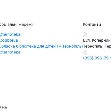
Соціальні мережі
Контакти
@ternoteka
@odbteua
Вул. Коперника
Обласна бібліотека для дітей (м.Тернопіль)
Тернопіль, Те
@ternoteka
(096) 096-79-
ДЕНЬ