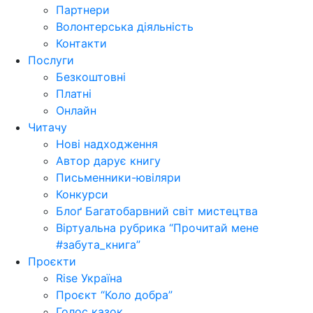
Партнери
Волонтерська діяльність
Контакти
Послуги
Безкоштовні
Платні
Онлайн
Читачу
Нові надходження
Автор дарує книгу
Письменники-ювіляри
Конкурси
Блоґ Багатобарвний світ мистецтва
Віртуальна рубрика “Прочитай мене
#забута_книга”
Проєкти
Rise Україна
Проєкт “Коло добра”
Голос казок