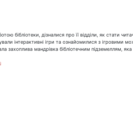
отою бібліотеки, дізналися про її відділи, як стати чи
ували інтерактивні ігри та ознайомилися з ігровими мо
кала захоплива мандрівка бібліотечним підземеллям, як
