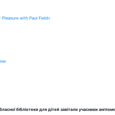
 Pleasure with Paul Field»
ини
бласної бібліотеки для дітей завітали учасники англом