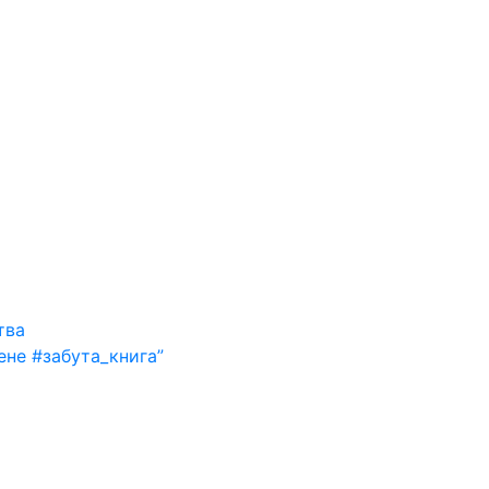
тва
ене #забута_книга”