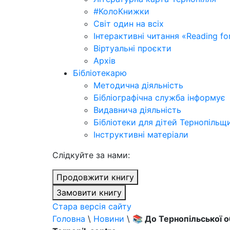
#КолоКнижки
Світ один на всіх
Інтерактивні читання «Reading for
Віртуальні проєкти
Архів
Бібліотекарю
Методична діяльність
Бібліографічна служба інформує
Видавнича діяльність
Бібліотеки для дітей Тернопільщ
Інструктивні матеріали
Cлідкуйте за нами:
Продовжити книгу
Замовити книгу
Стара версія сайту
Головна
\
Новини
\
📚 До Тернопільської о