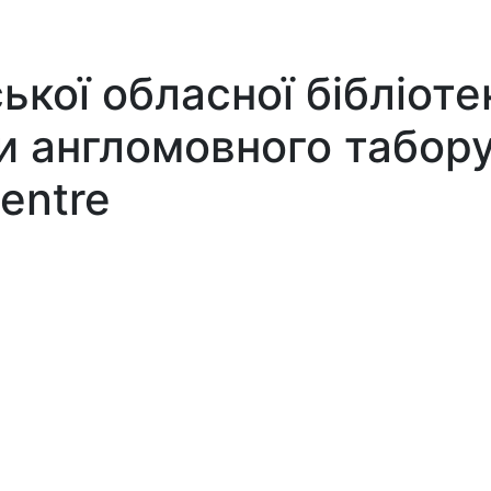
ької обласної бібліоте
и англомовного табору
centre