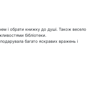
тачем і обрати книжку до душі. Також весело
жливостями бібліотеки.
а подарувала багато яскравих вражень і