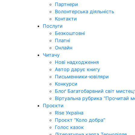
Партнери
Волонтерська діяльність
Контакти
Послуги
Безкоштовні
Платні
Онлайн
Читачу
Нові надходження
Автор дарує книгу
Письменники-ювіляри
Конкурси
Блоґ Багатобарвний світ мистец
Віртуальна рубрика “Прочитай м
Проєкти
Rise Україна
Проєкт “Коло добра”
Голос казок
Літературна карта Тернопілля