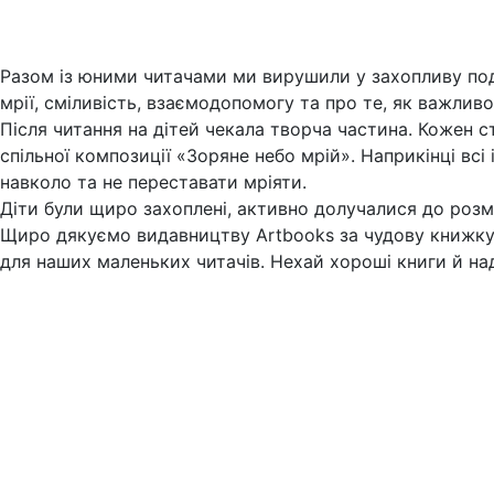
Разом із юними читачами ми вирушили у захопливу по
мрії, сміливість, взаємодопомогу та про те, як важлив
Після читання на дітей чекала творча частина. Кожен с
спільної композиції «Зоряне небо мрій». Наприкінці всі 
навколо та не переставати мріяти.
Діти були щиро захоплені, активно долучалися до розм
Щиро дякуємо видавництву Artbooks за чудову книжку «
для наших маленьких читачів. Нехай хороші книги й над