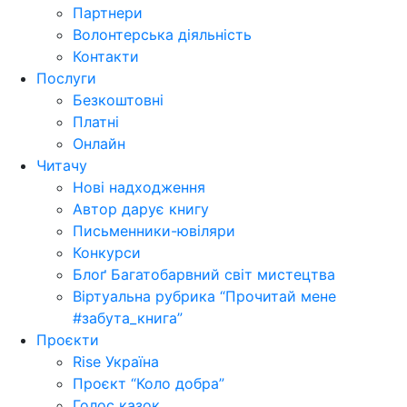
Партнери
Волонтерська діяльність
Контакти
Послуги
Безкоштовні
Платні
Онлайн
Читачу
Нові надходження
Автор дарує книгу
Письменники-ювіляри
Конкурси
Блоґ Багатобарвний світ мистецтва
Віртуальна рубрика “Прочитай мене
#забута_книга”
Проєкти
Rise Україна
Проєкт “Коло добра”
Голос казок